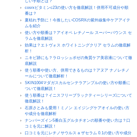
しい手順とは？
cosrxビタミンc23の使い方を徹底解説！併用不可成分や順
番は？
夏枯れ予防に！今推したいCOSRXの紫外線集中ケアアイテ
ムを紹介
使い方や順番は？アイオペ レチノール スーパーバウンス セ
ラムを徹底解説
効果は？エトヴォス ホワイトニングクリア セラムの徹底解
析！
ニキビ跡にも？ラロッシュポゼの角質ケア美容液について徹
底解説
使う順番や使い方、併用できるものは？アヌア ナノレチノ
ールについて徹底解析！
SKIN1004マダガスカルセンテラアンプルの使い方や順番に
ついて徹底解説！
使う順番は？イニスフリーブラックティーシリーズについて
徹底解説！
石原さとみも愛用！ミノン エイジングケアオイルの使い方
や成分を徹底解析
ナンバーズイン5番白玉グルタチオンの順番や使い方は？口
コミを元に解説！
口コミを元にレチノサウルス a ザセラム 0.1の使い方や成分