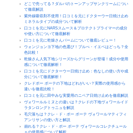
どこで売ってる？ダルバのトーンアップサンクリームについ
て徹底解説
紫外線吸収剤不使用！口コミを元にドクターウー日焼け止め
ミネラルタイプの成分ついて解析
口コミを元にNARSスムース＆プロテクトプライマーの成分
や使い方について徹底解析
口コミを元に乾燥さんバームについて徹底レビュー！
ウォンジョンヨ下地の色選び！ブルべ・イエベはどっち？全
色比較！
乾燥さん人気下地シリーズからグリーンが登場！成分や使用
感について徹底解析！
口コミを元にドクターウー日焼け止め：色なしの使い方や成
分について徹底解析！
クレドポー ボーテの下地はどれがいい？実際の使用感から
違いを徹底比較！
口コミを元に田中みな実愛用のニベア日焼け止めを徹底解説
ヴォワールルミヌとの違いは？クレドの下地ヴォワールイド
ラタンロングトゥニュを解説
毛穴落ちは？クレ・ド・ポー ボーテ ヴォワールマティフィ
アンリサンの使い方と解説
崩れる？クレ・ド・ポー ボーテ ヴォワールコレクチュール
ｎの使用感について解析