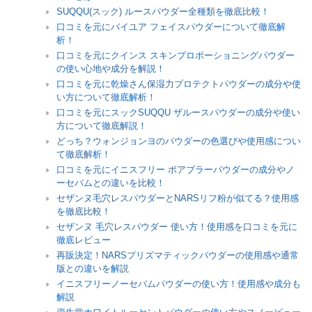
SUQQU(スック) ルースパウダー全種類を徹底比較！
口コミを元にバイユア フェイスパウダーについて徹底解
析！
口コミを元にクインス スキンプロポーショニングパウダー
の使い心地や成分を解説！
口コミを元に乾燥さん保湿力プロテクトパウダーの成分や使
い方について徹底解析！
口コミを元にスックSUQQU ザルースパウダーの成分や使い
方について徹底解説！
どっち？ウォンジョンヨのパウダーの色選びや使用感につい
て徹底解析！
口コミを元にイニスフリー ポアブラーパウダーの成分やノ
ーセバムとの違いを比較！
セザンヌ毛穴レスパウダーとNARSリフ粉が似てる？使用感
を徹底比較！
セザンヌ 毛穴レスパウダー 使い方！使用感を口コミを元に
徹底レビュー
再販決定！NARSプリズマティックパウダーの使用感や通常
版との違いを解説
イニスフリーノーセバムパウダーの使い方！使用感や成分も
解説