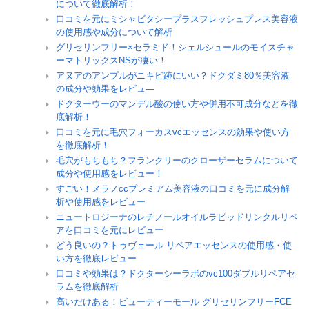
について徹底解析！
口コミを元にミシャビタシープラスフレッシュプレス美容液
の使用感や成分について解析
グリセリンフリー×セラミド！シェルシュールのモイスチャ
ーマトリックスNSが凄い！
アヌアのアンプルがニキビ跡にいい？ドクダミ80％美容液
の成分や効果をレビュ―
ドクターウーのマンデル酸の使い方や併用不可成分などを徹
底解析！
口コミを元に毛穴フォーカスvcエッセンスの効果や使い方
を徹底解析！
毛穴がもちもち？フランクリーのクローザーセラムについて
成分や使用感をレビュー！
すごい！メラノccプレミアム美容液の口コミを元に成分解
析や使用感をレビュー
ニュートロジーナのレチノールオイルラピッドリンクルリペ
アを口コミを元にレビュー
どう良いの？トゥヴェール リペアエッセンスの使用感・使
い方を徹底レビュー
口コミや効果は？ドクターシーラボのvc100ダブルリペアセ
ラムを徹底解析
高いだけある！ビューティーモール グリセリンフリーFCE