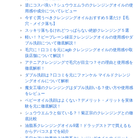
逆にコスパ良い？シュウウエムラのクレンジングオイルの使
用感や成分についてレビュー
今すぐ買うべきクレンジングオイルおすすめ５選だけ【毛
穴・メイク落ち】
スッキリ落ちるけれどつっぱらない絶妙クレンジング５選
軽い！？ビープレーン緑豆クレンジングオイルの使用感やダ
ブル洗顔について徹底解説！
毛穴に！口コミを元にagb クレンジングオイルの使用感や取
扱店舗について解説！
アテニアクレンジングで毛穴が目立つ？その理由と使用感を
徹底解析！
ダブル洗顔は？口コミを元にファンケル マイルドクレンジ
ングオイルについて解析
魔女工場のクレンジングはダブル洗顔いる？使い方や使用感
をレビュー
ベビーオイル洗顔はよくない？デメリット・メリットを実体
験を元に徹底解説！
シュウウエムラと似ている？！菊正宗のクレンジングとの徹
底比較
油脂系クレンジングオイル9選！ドラッグストアで買えるも
からデパコスまでを紹介