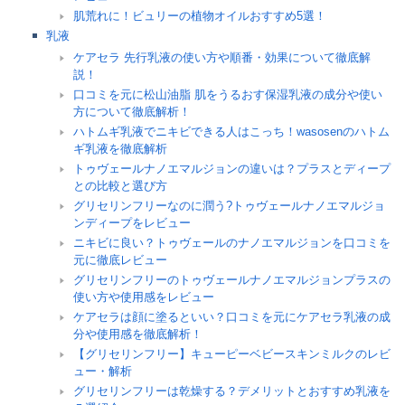
肌荒れに！ビュリーの植物オイルおすすめ5選！
乳液
ケアセラ 先行乳液の使い方や順番・効果について徹底解
説！
口コミを元に松山油脂 肌をうるおす保湿乳液の成分や使い
方について徹底解析！
ハトムギ乳液でニキビできる人はこっち！wasosenのハトム
ギ乳液を徹底解析
トゥヴェールナノエマルジョンの違いは？プラスとディープ
との比較と選び方
グリセリンフリーなのに潤う?トゥヴェールナノエマルジョ
ンディープをレビュー
ニキビに良い？トゥヴェールのナノエマルジョンを口コミを
元に徹底レビュー
グリセリンフリーのトゥヴェールナノエマルジョンプラスの
使い方や使用感をレビュー
ケアセラは顔に塗るといい？口コミを元にケアセラ乳液の成
分や使用感を徹底解析！
【グリセリンフリー】キューピーベビースキンミルクのレビ
ュー・解析
グリセリンフリーは乾燥する？デメリットとおすすめ乳液を