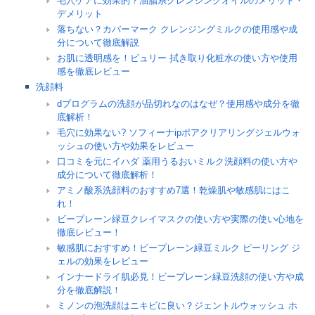
毛穴ケアに効果的？油脂系クレンジングオイルのメリット・
デメリット
落ちない？カバーマーク クレンジングミルクの使用感や成
分について徹底解説
お肌に透明感を！ビュリー 拭き取り化粧水の使い方や使用
感を徹底レビュー
洗顔料
dプログラムの洗顔が品切れなのはなぜ？使用感や成分を徹
底解析！
毛穴に効果ない? ソフィーナipポアクリアリングジェルウォ
ッシュの使い方や効果をレビュー
口コミを元にイハダ 薬用うるおいミルク洗顔料の使い方や
成分について徹底解析！
アミノ酸系洗顔料のおすすめ7選！乾燥肌や敏感肌にはこ
れ！
ビープレーン緑豆クレイマスクの使い方や実際の使い心地を
徹底レビュー！
敏感肌におすすめ！ビープレーン緑豆ミルク ピーリング ジ
ェルの効果をレビュー
インナードライ肌必見！ビープレーン緑豆洗顔の使い方や成
分を徹底解説！
ミノンの泡洗顔はニキビに良い？ジェントルウォッシュ ホ