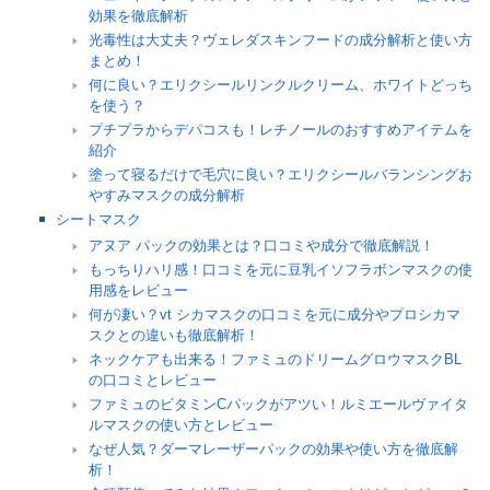
効果を徹底解析
光毒性は大丈夫？ヴェレダスキンフードの成分解析と使い方
まとめ！
何に良い？エリクシールリンクルクリーム、ホワイトどっち
を使う？
プチプラからデパコスも！レチノールのおすすめアイテムを
紹介
塗って寝るだけで毛穴に良い？エリクシールバランシングお
やすみマスクの成分解析
シートマスク
アヌア パックの効果とは？口コミや成分で徹底解説！
もっちりハリ感！口コミを元に豆乳イソフラボンマスクの使
用感をレビュー
何が凄い？vt シカマスクの口コミを元に成分やプロシカマ
スクとの違いも徹底解析！
ネックケアも出来る！ファミュのドリームグロウマスクBL
の口コミとレビュー
ファミュのビタミンCパックがアツい！ルミエールヴァイタ
ルマスクの使い方とレビュー
なぜ人気？ダーマレーザーパックの効果や使い方を徹底解
析！