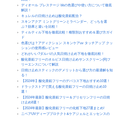
ディオール プレステージ bbの色選びや使い方について徹底
解説！
キュレルの日焼け止めは酸化亜鉛配合？
スキンアクア ミントグリーンとラベンダー、どっちを選
ぶ？効果と違いを比較！
ティルティル下地を徹底比較！種類別おすすめ＆選び方ガイ
ド
色選びは？アディクション スキンケアuv タッチアップ クッ
ションの使用感レビュー
どれがいい?ダルバの人気日焼け止め下地を徹底比較！
酸化亜鉛フリーのオルビス日焼け止めサンスクリーン(R)フ
リーエンスについて解説
日焼け止めスティックのデメリットから選び方の最適解を知
る！
【2024年】酸化亜鉛フリーのデパコス下地おすすめ10選！
ドラックストアで買える酸化亜鉛フリーの日焼け止め10
選！
【2024年最新】酸化亜鉛フリー＆グリセリンフリーの日焼
け止め8選！
【2024年最新】酸化亜鉛フリーの化粧下地27選まとめ!
ニベアUVディーププロテクト&ケアジェルとエッセンスの