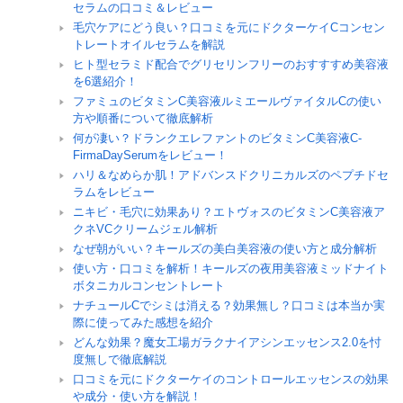
セラムの口コミ＆レビュー
毛穴ケアにどう良い？口コミを元にドクターケイCコンセン
トレートオイルセラムを解説
ヒト型セラミド配合でグリセリンフリーのおすすすめ美容液
を6選紹介！
ファミュのビタミンC美容液ルミエールヴァイタルCの使い
方や順番について徹底解析
何が凄い？ドランクエレファントのビタミンC美容液C-
FirmaDaySerumをレビュー！
ハリ＆なめらか肌！アドバンスドクリニカルズのペプチドセ
ラムをレビュー
ニキビ・毛穴に効果あり？エトヴォスのビタミンC美容液ア
クネVCクリームジェル解析
なぜ朝がいい？キールズの美白美容液の使い方と成分解析
使い方・口コミを解析！キールズの夜用美容液ミッドナイト
ボタニカルコンセントレート
ナチュールCでシミは消える？効果無し？口コミは本当か実
際に使ってみた感想を紹介
どんな効果？魔女工場ガラクナイアシンエッセンス2.0を忖
度無しで徹底解説
口コミを元にドクターケイのコントロールエッセンスの効果
や成分・使い方を解説！