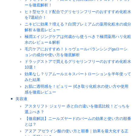
ーを徹底解析！
ヒト型セラミド配合でグリセリンフリーのおすすすめ化粧水
を7選紹介！
ニキビに効果？増える？白潤プレミアムの薬用化粧水の成分
解析＆徹底レビュー
極潤エイジングケアは何歳から使うべき？極潤薬用ハリ化粧
水のレビュー＆解析
毛穴ケアにおすすめ！トゥヴェールバランシングgaローシ
ョンの成分や使い方を徹底解析
ドラッグストアで買えるグリセリンフリーのおすすめ化粧水
10選！
効果なし？リアムールエキスパートローションを半年使って
みた結果
お肌に透明感を！ビュリー 拭き取り化粧水の使い方や使用
感を徹底レビュー
美容液
アスタリフト ジェリー 赤と白の違いを徹底比較！どっちを
選ぶべき？
【徹底解説】ニールズヤードのバームの効果と使い方の順番
とは？
アヌア アゼライン酸の使い方と順番｜効果を最大化する正