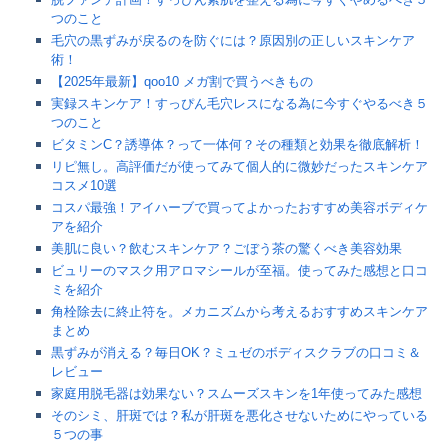
つのこと
毛穴の黒ずみが戻るのを防ぐには？原因別の正しいスキンケア
術！
【2025年最新】qoo10 メガ割で買うべきもの
実録スキンケア！すっぴん毛穴レスになる為に今すぐやるべき５
つのこと
ビタミンC？誘導体？って一体何？その種類と効果を徹底解析！
リピ無し。高評価だが使ってみて個人的に微妙だったスキンケア
コスメ10選
コスパ最強！アイハーブで買ってよかったおすすめ美容ボディケ
アを紹介
美肌に良い？飲むスキンケア？ごぼう茶の驚くべき美容効果
ビュリーのマスク用アロマシールが至福。使ってみた感想と口コ
ミを紹介
角栓除去に終止符を。メカニズムから考えるおすすめスキンケア
まとめ
黒ずみが消える？毎日OK？ミュゼのボディスクラブの口コミ＆
レビュー
家庭用脱毛器は効果ない？スムーズスキンを1年使ってみた感想
そのシミ、肝斑では？私が肝斑を悪化させないためにやっている
５つの事