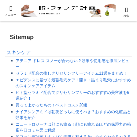
メニュー
検索
Sitemap
スキンケア
アテニア ドレス スノーが合わない？効果や使用感を徹底レビュ
ー
セラミド配合の推しグリセリンフリーアイテム11選をまとめ！
エビデンスに基づく最強毛穴ケア！開き・詰まり毛穴におすすめ
のスキンケアアイテム
ヒト型セラミド配合でグリセリンフリーのおすすすめ美容液を6
選紹介！
買ってよかったもの！ベストコスメ20選
ナイアシンアミドは朝夜どっちに使うべき？おすすめの化粧品と
効果を紹介
ニュートロジーナは顔にも塗る！顔にも塗れるほどの保湿力の秘
密を口コミを元に解説
脱ファンデ計画！すっぴん素肌を整える為に今すぐやめるべき５