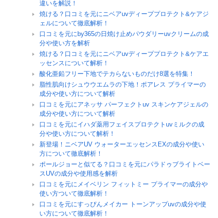
違いを解説！
焼ける？口コミを元にニベアuvディーププロテクト&ケアジ
ェルについて徹底解析！
口コミを元にby365の日焼け止めパウダリーuvクリームの成
分や使い方を解析
焼ける？口コミを元にニベアuvディーププロテクト&ケアエ
ッセンスについて解析！
酸化亜鉛フリー下地でテカらないものだけ8選を特集！
脂性肌向けシュウウエムラの下地！ポアレス プライマーの
成分や使い方について解析
口コミを元にアネッサ パーフェクトuv スキンケアジェルの
成分や使い方について解析
口コミを元にイハダ薬用フェイスプロテクトuvミルクの成
分や使い方について解析！
新登場！ニベアUV ウォーターエッセンスEXの成分や使い
方について徹底解析！
ポールジョーと似てる？口コミを元にパラドゥブライトベー
スUVの成分や使用感を解析
口コミを元にメイベリン フィットミー プライマーの成分や
使い方ついて徹底解析！
口コミを元にすっぴんメイカー トーンアップuvの成分や使
い方について徹底解析！