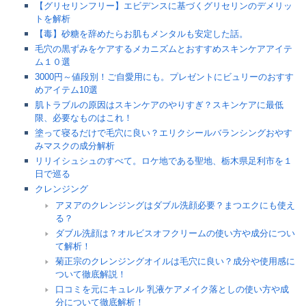
【グリセリンフリー】エビデンスに基づくグリセリンのデメリッ
トを解析
【毒】砂糖を辞めたらお肌もメンタルも安定した話。
毛穴の黒ずみをケアするメカニズムとおすすめスキンケアアイテ
ム１０選
3000円～値段別！ご自愛用にも。プレゼントにビュリーのおすす
めアイテム10選
肌トラブルの原因はスキンケアのやりすぎ？スキンケアに最低
限、必要なものはこれ！
塗って寝るだけで毛穴に良い？エリクシールバランシングおやす
みマスクの成分解析
リリイシュシュのすべて。ロケ地である聖地、栃木県足利市を１
日で巡る
クレンジング
アヌアのクレンジングはダブル洗顔必要？まつエクにも使え
る？
ダブル洗顔は？オルビスオフクリームの使い方や成分につい
て解析！
菊正宗のクレンジングオイルは毛穴に良い？成分や使用感に
ついて徹底解説！
口コミを元にキュレル 乳液ケアメイク落としの使い方や成
分について徹底解析！