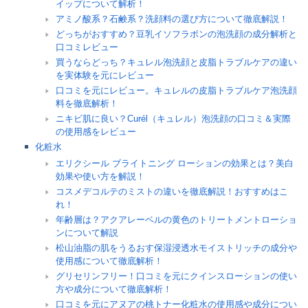
イップについて解析！
アミノ酸系？石鹸系？洗顔料の選び方について徹底解説！
どっちがおすすめ？豆乳イソフラボンの泡洗顔の成分解析と
口コミレビュー
買うならどっち？キュレル泡洗顔と皮脂トラブルケアの違い
を実体験を元にレビュー
口コミを元にレビュー。キュレルの皮脂トラブルケア泡洗顔
料を徹底解析！
ニキビ肌に良い？Curél（キュレル）泡洗顔の口コミ＆実際
の使用感をレビュー
化粧水
エリクシール ブライトニング ローションの効果とは？美白
効果や使い方を解説！
コスメデコルテのミストの違いを徹底解説！おすすめはこ
れ！
年齢層は？アクアレーベルの黄色のトリートメントローショ
ンについて解説
松山油脂の肌をうるおす保湿浸透水モイストリッチの成分や
使用感について徹底解析！
グリセリンフリー！口コミを元にクインスローションの使い
方や成分について徹底解析！
口コミを元にアヌアの桃トナー化粧水の使用感や成分につい