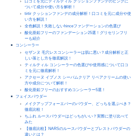
口コミを元にティルティル クッションファンデのピンクに
ついて成分や使い方を解析！
tirtir クッションファンデの成分解析！口コミを元に成分や使
い方を解説！
全色解説！失敗しないhinceファンデーションの色選び
酸化亜鉛フリーのファンデーション25選！グリセリンフリ
ーも紹介
コンシーラー
セザンヌ 毛穴レスコンシーラーは肌に悪い？成分解析と正
しい落とし方を徹底解説！
ティルティル コンシーラーの色選びや使用感について口コ
ミを元に徹底解析！
アクセーヌ イプノス シーバムクリア リペアクリームの使い
方や成分について解析！
酸化亜鉛フリーのおすすめコンシーラー5選！
フェイスパウダー
メイクアップフォーエバーのパウダー、どっちを選ぶべき？
徹底比較！
ちふれ ルースパウダーはどっちがいい？実際に塗り比べて
みた
【徹底比較】NARSのルースパウダーとプレストパウダーの
違いとは？