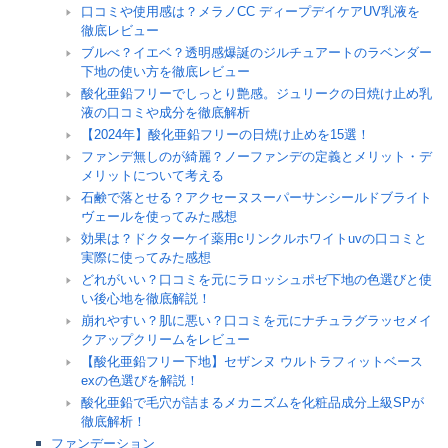
口コミや使用感は？メラノCC ディープデイケアUV乳液を
徹底レビュー
ブルべ？イエベ？透明感爆誕のジルチュアートのラベンダー
下地の使い方を徹底レビュー
酸化亜鉛フリーでしっとり艶感。ジュリークの日焼け止め乳
液の口コミや成分を徹底解析
【2024年】酸化亜鉛フリーの日焼け止めを15選！
ファンデ無しのが綺麗？ノーファンデの定義とメリット・デ
メリットについて考える
石鹸で落とせる？アクセーヌスーパーサンシールドブライト
ヴェールを使ってみた感想
効果は？ドクターケイ薬用cリンクルホワイトuvの口コミと
実際に使ってみた感想
どれがいい？口コミを元にラロッシュポゼ下地の色選びと使
い後心地を徹底解説！
崩れやすい？肌に悪い？口コミを元にナチュラグラッセメイ
クアップクリームをレビュー
【酸化亜鉛フリー下地】セザンヌ ウルトラフィットベース
exの色選びを解説！
酸化亜鉛で毛穴が詰まるメカニズムを化粧品成分上級SPが
徹底解析！
ファンデーション