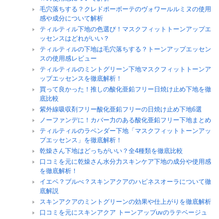
毛穴落ちする？クレドポーボーテのヴォワールルミヌの使用
感や成分について解析
ティルティル下地の色選び！マスクフィットトーンアップエ
ッセンスはどれがいい？
ティルティルの下地は毛穴落ちする？トーンアップエッセン
スの使用感レビュー
ティルティルのミントグリーン下地マスクフィットトーンア
ップエッセンスを徹底解析！
買って良かった！推しの酸化亜鉛フリー日焼け止め下地を徹
底比較
紫外線吸収剤フリー酸化亜鉛フリーの日焼け止め下地6選
ノーファンデに！カバー力のある酸化亜鉛フリー下地まとめ
ティルティルのラベンダー下地「マスクフィットトーンアッ
プエッセンス」を徹底解析！
乾燥さん下地はどっちがいい？全4種類を徹底比較
口コミを元に乾燥さん水分力スキンケア下地の成分や使用感
を徹底解析！
イエベ？ブルべ？スキンアクアのハピネスオーラについて徹
底解説
スキンアクアのミントグリーンの効果や仕上がりを徹底解析
口コミを元にスキンアクア トーンアップuvのラテベージュ