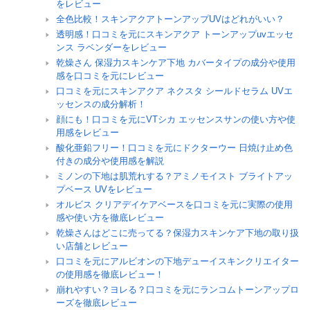
をレビュー
全色比較！スキンアクアトーンアップUVはどれがいい？
透明感！口コミを元にスキンアクア トーンアップuvエッセ
ンス ラベンダーをレビュー
乾燥さん 保湿力スキンケア下地 カバータイプの成分や使用
感を口コミを元にレビュー
口コミを元にスキンアクア ネクスタ シールドセラム UVエ
ッセンスの成分解析！
顔にも！口コミを元にVTシカ エッセンスサンの使い方や使
用感をレビュー
酸化亜鉛フリー！口コミを元にドクターウー 日焼け止め色
付きの成分や使用感を解説
ミノンの下地は肌荒れする？アミノモイスト ブライトアッ
プベース UVをレビュー
オルビス クリアデイケアベースを口コミを元に実際の使用
感や使い方を徹底レビュー
乾燥さんはどこに売ってる？保湿力スキンケア下地の取り扱
い店舗とレビュー
口コミを元にアルビオンの下地デューイスキンクリエイター
の使用感を徹底レビュー！
崩れやすい？ヨレる？口コミを元にランコムトーンアップロ
ーズを徹底レビュー