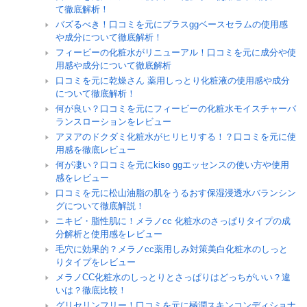
て徹底解析！
バズるべき！口コミを元にプラスggベースセラムの使用感
や成分について徹底解析！
フィービーの化粧水がリニューアル！口コミを元に成分や使
用感や成分について徹底解析
口コミを元に乾燥さん 薬用しっとり化粧液の使用感や成分
について徹底解析！
何が良い？口コミを元にフィービーの化粧水モイスチャーバ
ランスローションをレビュー
アヌアのドクダミ化粧水がヒリヒリする！？口コミを元に使
用感を徹底レビュー
何が凄い？口コミを元にkiso ggエッセンスの使い方や使用
感をレビュー
口コミを元に松山油脂の肌をうるおす保湿浸透水バランシン
グについて徹底解説！
ニキビ・脂性肌に！メラノcc 化粧水のさっぱりタイプの成
分解析と使用感をレビュー
毛穴に効果的？メラノcc薬用しみ対策美白化粧水のしっと
りタイプをレビュー
メラノCC化粧水のしっとりとさっぱりはどっちがいい？違
いは？徹底比較！
グリセリンフリー！口コミを元に極潤スキンコンディショナ