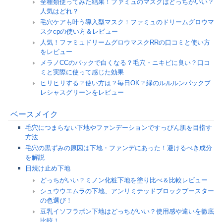
全種類使ってみた結果！ファミュのマスクはどっちがいい？
人気はどれ？
毛穴ケアも叶う導入型マスク！ファミュのドリームグロウマ
スクcpの使い方＆レビュー
人気！ファミュドリームグロウマスクRRの口コミと使い方
をレビュー
メラノCCのパックで白くなる？毛穴・ニキビに良い？口コ
ミと実際に使って感じた効果
ヒリヒリする？使い方は？毎日OK？緑のルルルンパックプ
レシャスグリーンをレビュー
ベースメイク
毛穴につまらない下地やファンデーションですっぴん肌を目指す
方法
毛穴の黒ずみの原因は下地・ファンデにあった！避けるべき成分
を解説
日焼け止め下地
どっちがいい？ミノン化粧下地を塗り比べ＆比較レビュー
シュウウエムラの下地、アンリミテッドブロックブースター
の色選び！
豆乳イソフラボン下地はどっちがいい？使用感や違いを徹底
比較！