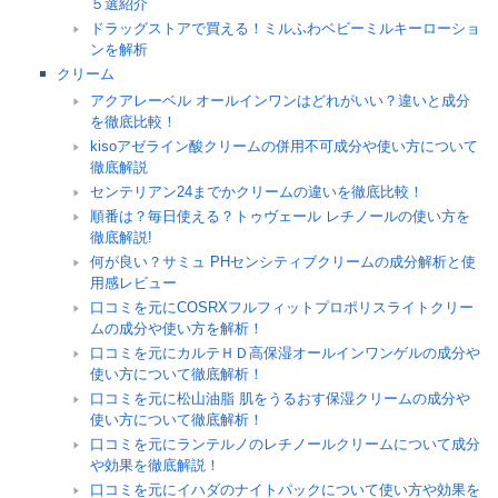
５選紹介
ドラッグストアで買える！ミルふわベビーミルキーローショ
ンを解析
クリーム
アクアレーベル オールインワンはどれがいい？違いと成分
を徹底比較！
kisoアゼライン酸クリームの併用不可成分や使い方について
徹底解説
センテリアン24までかクリームの違いを徹底比較！
順番は？毎日使える？トゥヴェール レチノールの使い方を
徹底解説!
何が良い？サミュ PHセンシティブクリームの成分解析と使
用感レビュー
口コミを元にCOSRXフルフィットプロポリスライトクリー
ムの成分や使い方を解析！
口コミを元にカルテＨＤ高保湿オールインワンゲルの成分や
使い方について徹底解析！
口コミを元に松山油脂 肌をうるおす保湿クリームの成分や
使い方について徹底解析！
口コミを元にランテルノのレチノールクリームについて成分
や効果を徹底解説！
口コミを元にイハダのナイトパックについて使い方や効果を