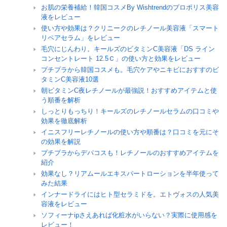
お肌の栄養補給！韓国コスメBy Wishtrendのプロポリス美容
液をレビュー
使い方や効果は？クリニークのレチノール美容液「スマート
リペアセラム」をレビュー
毛穴にじんわり。キールズのビタミンC美容液「DS ライン
コンセントレート 12.5Ｃ」の使い方と効果をレビュー
プチプラから韓国コスメも。毛穴ケアやニキビにおすすのビ
タミンC美容液10選
朝ビタミンC夜レチノールが最強説！おすすめアイテムと使
う順番を解析
しっとりもっちり！キールズのレチノールセラムの口コミや
効果を徹底解析
イニスフリーレチノールの使い方や順番は？口コミを元にそ
の効果を解説
プチプラからデパコスも！レチノールのおすすめアイテムを
紹介
効果なし？リアムールエキスパートローションを半年使って
みた結果
インナードライにはヒト型セラミドを。エトヴォスの人気美
容液をレビュー
ソフィーナipさえあれば化粧水がいらない？実際に使用感を
レビュー！