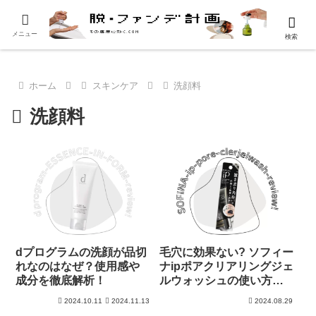
メニュー
検索
ホーム
スキンケア
洗顔料
洗顔料
dプログラムの洗顔が品切
毛穴に効果ない? ソフィー
れなのはなぜ？使用感や
ナipポアクリアリングジェ
成分を徹底解析！
ルウォッシュの使い方や
効果をレビュー
2024.10.11
2024.11.13
2024.08.29