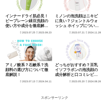
インナードライ肌必見！
ミノンの泡洗顔はニキビ
ビープレーン緑豆洗顔の
に良い？ジェントルウォ
使い方や成分を徹底解
ッシュ ホイップについて
説！
解析！
2023.07.25
2023.09.23
2023.07.21
2024.11.28
アミノ酸系？石鹸系？洗
どっちがおすすめ？豆乳
顔料の選び方について徹
イソフラボンの泡洗顔の
底解説！
成分解析と口コミレビュ
ー
2023.07.13
2024.04.11
2023.05.20
2024.08.26
スポンサーリンク