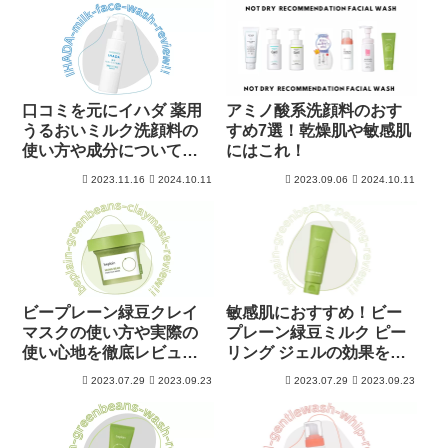
口コミを元にイハダ 薬用
アミノ酸系洗顔料のおす
うるおいミルク洗顔料の
すめ7選！乾燥肌や敏感肌
使い方や成分について徹
にはこれ！
底解析！
2023.11.16
2024.10.11
2023.09.06
2024.10.11
ビープレーン緑豆クレイ
敏感肌におすすめ！ビー
マスクの使い方や実際の
プレーン緑豆ミルク ピー
使い心地を徹底レビュ
リング ジェルの効果をレ
ー！
ビュー
2023.07.29
2023.09.23
2023.07.29
2023.09.23