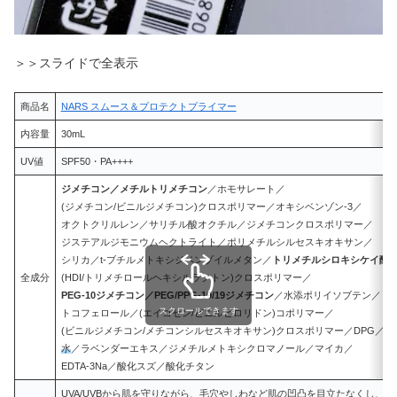
＞＞スライドで全表示
商品名
NARS スムース＆プロテクトプライマー
内容量
30mL
UV値
SPF50・PA++++
ジメチコン／メチルトリメチコン
／ホモサレート／
(ジメチコン/ビニルジメチコン)クロスポリマー／オキシベンゾン-3／
オクトクリルレン／サリチル酸オクチル／ジメチコンクロスポリマー／
ジステアルジモニウムヘクトライト／ポリメチルシルセスキオキサン／
シリカ／t-ブチルメトキシジベンゾイルメタン／
トリメチルシロキシケイ酸
全成分
(HDI/トリメチロールヘキシルラクトン)クロスポリマー／
PEG-10ジメチコン／PEG/PPG-19/19ジメチコン
／水添ポリイソブテン／
スクロールできます
トコフェロール／(エイコセン/ビニルピロリドン)コポリマー／
(ビニルジメチコン/メチコンシルセスキオキサン)クロスポリマー／DPG／
水
／ラベンダーエキス／ジメチルメトキシクロマノール／マイカ／
EDTA-3Na／酸化スズ／酸化チタン
UVA/UVBから肌を守りながら、毛穴やしわなど肌の凹凸を目立たなくし、