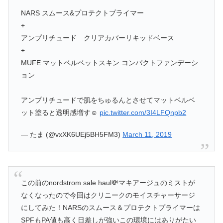
NARS スムース&プロテクトプライマー
+
アンプリチュード クリアカバーリキッドベース
+
MUFE マットベルベットスキン コンパクトファンデーシ
ョン
アンプリチュードで肌をちゅるんとさせてマットベルベ
ット塗ると透明感増す☺
pic.twitter.com/3I4LFQnpb2
— たま (@vxXK6UEj5BH5FM3)
March 11, 2019
この前のnordstrom sale haul💸マキアージュのミストが
なくなったので今回はクリニークのモイスチャーサージ
にしてみた！NARSのスムース＆プロテクトプライマーは
SPFもPA値も高く日差しが強いこの環境にはありがたい