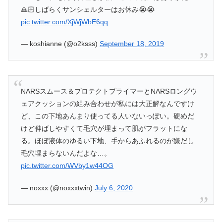
🙏🏻しばらくサンシェルターはお休み😭😭
pic.twitter.com/XjWjWbE6qq
— koshianne (@o2ksss)
September 18, 2019
NARSスムース＆プロテクトプライマーとNARSロングウ
ェアクッションの組み合わせが私には大正解なんですけ
ど、この下地あんまり使ってる人いないっぽい。硬めだ
けど伸ばしやすくて毛穴が埋まって肌がフラットにな
る。ほぼ液体のゆるい下地、手からあふれるのが嫌だし
毛穴埋まらないんだよな…。
pic.twitter.com/WVby1w44OG
— noxxx (@noxxxtwin)
July 6, 2020