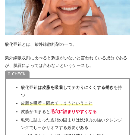
酸化亜鉛とは、紫外線散乱剤の一つ。
紫外線吸収剤に比べると刺激が少ないと言われている成分である
が、肌質によっては合わないというケースも。
酸化亜鉛
は皮脂を吸着してテカりにくくする働き
を持
つ
皮脂を吸着＝固めてしまうということ
皮脂が固まると
毛穴に詰まりやすくなる
毛穴に詰まった皮脂の固まりは洗浄力の強いクレンジ
ングでしっかりオフする必要がある