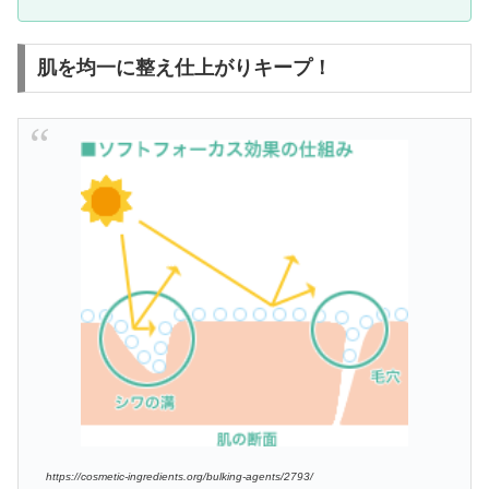
肌を均一に整え仕上がりキープ！
https://cosmetic-ingredients.org/bulking-agents/2793/