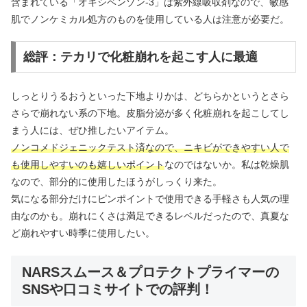
含まれている「オキシベンゾン-3」は紫外線吸収剤なので、敏感
肌でノンケミカル処方のものを使用している人は注意が必要だ。
総評：テカリで化粧崩れを起こす人に最適
しっとりうるおうといった下地よりかは、どちらかというとさら
さらで崩れない系の下地。皮脂分泌が多く化粧崩れを起こしてし
まう人には、ぜひ推したいアイテム。
ノンコメドジェニックテスト済なので、ニキビができやすい人で
も使用しやすいのも嬉しいポイント
なのではないか。私は乾燥肌
なので、部分的に使用したほうがしっくり来た。
気になる部分だけにピンポイントで使用できる手軽さも人気の理
由なのかも。崩れにくさは満足できるレベルだったので、真夏な
ど崩れやすい時季に使用したい。
NARSスムース＆プロテクトプライマーの
SNSや口コミサイトでの評判！