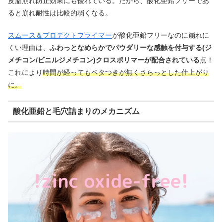
皮脂崩れ防止効果にも優れている。だから、酸化亜鉛フリーであ
ると崩れ耐性は比較的弱くなる。
スムース＆プロテクトプライマー
が酸化亜鉛フリーなのに崩れに
くい理由は、
ふわっとなめらかでパウダリーな感触を付与する(ジ
メチコン/ビニルジメチコン)クロスポリマーが配合されている
点！
これにより
時間が経ってもベタつきが無くさらっとした仕上がり
に。
酸化亜鉛と毛穴詰まりのメカニズム