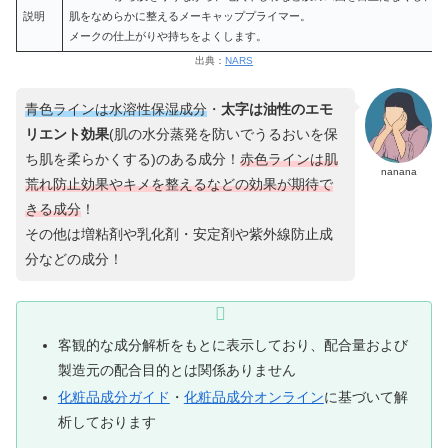
説明
肌をなめらかに整えるメーキャッププライマー。
メークの仕上がりや持ちをよくします。
出典：
NARS
青色ラインは水溶性保湿成分
・
太字は油性のエモ
リエント効果
(肌の水分蒸発を防いでうるおいを保
ち肌を柔らかくする)のある成分！
赤色ラインは
肌
nanana
荒れ防止効果や
キメ
を
整える
などの
効果
が
期待で
きる
成分
！
その他は増粘剤や乳化剤・安定剤や紫外線防止成
分などの成分！
客観的な成分解析をもとに表示しており、配合量および
製造元の配合目的とは関係ありません
化粧品成分ガイド
・
化粧品成分オンライン
に基づいて解
析しております