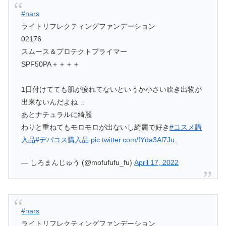
#nars
ライトリフレクティングファンデーション
02176
スムース＆プロテクトプライマー
SPF50PA＋＋＋＋
1日付けてても肌が疲れてないというか小さい吹き出物が
出来ないんだよね…
あとナチュラルに綺麗
わりと重ねてもモロモロが出ないし綺麗で好き
#コスメ購
入品
#デパコス購入品
pic.twitter.com/fYda3Al7Ju
— しろまんじゅう (@mofufufu_fu)
April 17, 2022
#nars
ライトリフレクティングファンデーション