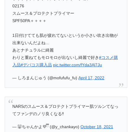
02176
スムース＆プロテクトプライマー
SPF50PA＋＋＋＋
1日付けてても肌が疲れてないというか小さい吹き出物が
出来ないんだよね…
あとナチュラルに綺麗
わりと重ねてもモロモロが出ないし綺麗で好き
#コスメ購
入品
#デパコス購入品
pic.twitter.com/fYda3Al7Ju
— しろまんじゅう (@mofufufu_fu)
April 17, 2022
NARSのスムース＆プロテクトプライマー肌ツルンてなっ
てファンデのノリ良くなる‼️
— 🐷ちゃんかよ💜ྀི (@y_chankayo)
October 18, 2021