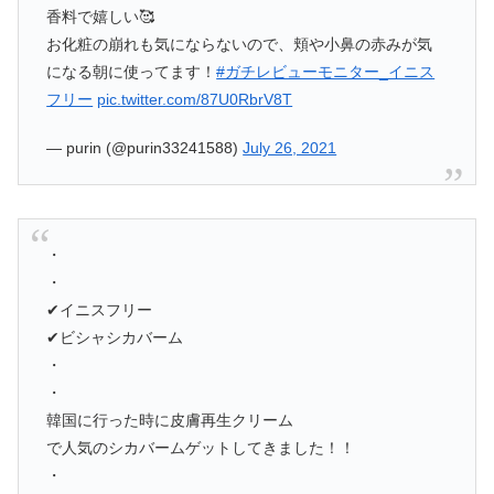
香料で嬉しい🥰
お化粧の崩れも気にならないので、頬や小鼻の赤みが気
になる朝に使ってます！
#ガチレビューモニター_イニス
フリー
pic.twitter.com/87U0RbrV8T
— purin (@purin33241588)
July 26, 2021
・
・
✔︎イニスフリー
✔︎ビシャシカバーム
・
・
韓国に行った時に皮膚再生クリーム
で人気のシカバームゲットしてきました！！
・