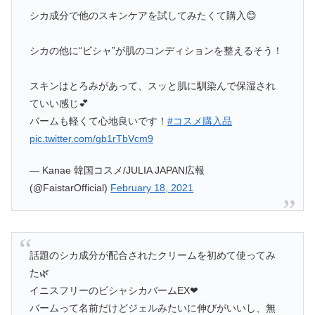
シカ成分で他のスキンケアを試してみたくて購入😊
シカの他に“ビシャ”が肌のコンディションを整えるそう！
スキンはとろみがあって、スッと肌に馴染んで保湿され
ていい感じ💕
バームも軽くて心地良いです！
#コスメ購入品
pic.twitter.com/gb1rTbVcm9
— Kanae 韓国コスメ/JULIA JAPAN広報
(@FaistarOfficial)
February 18, 2021
話題のシカ成分が配合されたクリームを初めて使ってみ
た🌿
イニスフリーのビシャシカバームEX❤︎
バームって名前だけどジェルみたいに伸びがいいし、無