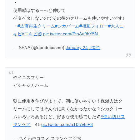
・
使用感はするーっと伸びて
ベタベタしないのでその後のクリームも使いやすいです♪
・
#皮膚再生クリーム
#シカバーム
#相互フォロー
#大人ニ
キビ
#ニキビ跡
pic.twitter.com/PtoAu9hY5N
— SENA (@dondocosme)
January 24, 2021
🌱イニスフリー
ビシャシカバーム
朝に使用🌟伸びがよくて、朝に使いやすい！保湿力はク
リームにしてはそんなに高くなかったかな？シカクリー
ムいろいろあるけど、好きな使用感でした💕
#使い切りス
キンケア
41
pic.twitter.com/aT0l7vhiF3
— ちくわ🌱コスメ.スキンケア🤍🫧