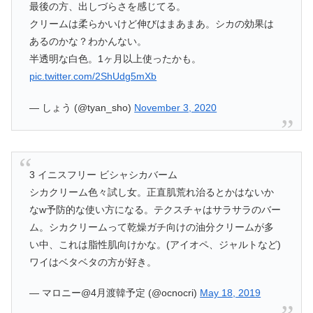
最後の方、出しづらさを感じてる。
クリームは柔らかいけど伸びはまあまあ。シカの効果は
あるのかな？わかんない。
半透明な白色。1ヶ月以上使ったかも。
pic.twitter.com/2ShUdg5mXb
— しょう (@tyan_sho)
November 3, 2020
3 イニスフリー ビシャシカバーム
シカクリーム色々試し女。正直肌荒れ治るとかはないか
なw予防的な使い方になる。テクスチャはサラサラのバー
ム。シカクリームって乾燥ガチ向けの油分クリームが多
い中、これは脂性肌向けかな。(アイオペ、ジャルトなど)
ワイはベタベタの方が好き。
— マロニー@4月渡韓予定 (@ocnocri)
May 18, 2019