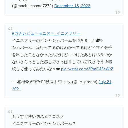
(@machi_cosme7272)
December 18, 2022
#ガチレビューモニター_イニスフリー
イニスフリーのビシャシカバームを頂きました🎁✨
シカバーム、流行ってるのはわかってるけどイマイチ手
を出したことなかったんだけど、つけたあとはベタつか
ないさらっとした感じでさっぱりしていて良さそう🎶継
続して使ってみたいな☺️❤️
pic.twitter.com/3PmCJ2eWrZ
— 柘榴🦚🪶🌴🦩❤️‍🔥秋スト/ファッ (@Le_grenat)
July 21,
2021
もうすぐ使い切れる？コスメ
イニスフリーのビシャシカバーム？