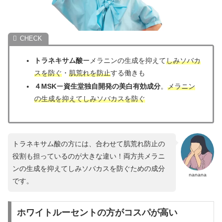
トラネキサム酸
ーメラニンの生成を抑えて
しみソバカ
スを防ぐ
・
肌荒れを防止
する働きも
４MSK
ー
資生堂独自開発の美白有効成分
。
メラニン
の生成を抑えてしみソバカスを防ぐ
トラネキサム酸の方には、合わせて肌荒れ防止の
役割も担っているのが大きな違い！両方共メラニ
ンの生成を抑えてしみソバカスを防ぐための成分
nanana
です。
ホワイトルーセントの方がコスパが高い