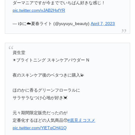
ダーマニアですが今まででいちばん好きな感じ！
pic.twitter.com/vJAB2HxfYR
— ゆに☁️夏春ライト (@yuyuyu_beauty)
April 7, 2023
資生堂
✴︎ブライトニング スキンケアパウダー N
夜のスキンケア後のベタつきに購入💫
ほのかに香るグリーンフローラルに
サラサラなつけ心地が好き💓
元々期間限定販売だったのが
定番化するほどの人気商品🥺
#底見えコスメ
pic.twitter.com/YlETqCH41Q