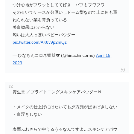
つけ心地がフワッとしてて好き パフもフワフワ
そのせいでケースが分厚いしドーム型なので上に何も重
ねられない業を背負っている
美白効果はわからない
匂いは大人っぽいベビーパウダー
pic.twitter.com/AK8v9p2mQz
— ひなちんコロネ🐼🐰🐨 (@hinachincorne)
April 15,
2023
資生堂 ／ブライトニングスキンケアパウダーＮ
・メイクの仕上げにはたいても夕方顔がぱきぱきしない
・白浮きしない
表面ふわさらで中うるうるなんですよ…スキンケアパウ