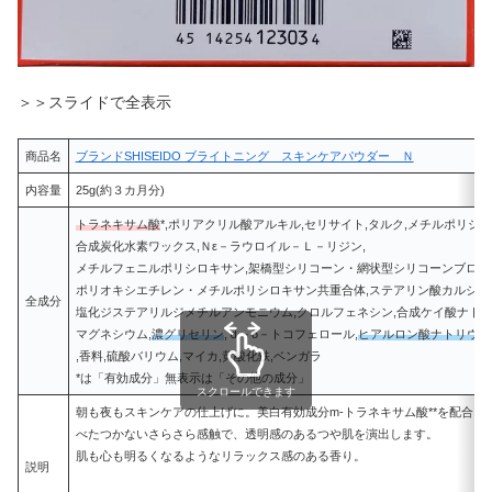
＞＞スライドで全表示
商品名
ブランドSHISEIDO ブライトニング スキンケアパウダー Ｎ
内容量
25g(約３カ月分)
トラネキサム酸
*,ポリアクリル酸アルキル,セリサイト,タルク,メチルポリシロ
合成炭化水素ワックス,Ｎε－ラウロイル－Ｌ－リジン,
メチルフェニルポリシロキサン,架橋型シリコーン・網状型シリコーンブロッ
ポリオキシエチレン・メチルポリシロキサン共重合体,ステアリン酸カルシウ
全成分
塩化ジステアリルジメチルアンモニウム,クロルフェネシン,合成ケイ酸ナト
マグネシウム,
濃グリセリン
,ｄ－δ－トコフェロール,
ヒアルロン酸ナトリウム
,香料,硫酸バリウム,マイカ,黄酸化鉄,ベンガラ
*は「有効成分」無表示は「その他の成分」
スクロールできます
朝も夜もスキンケアの仕上げに。美白有効成分m-トラネキサム酸**を配合し
べたつかないさらさら感触で、透明感のあるつや肌を演出します。
肌も心も明るくなるようなリラックス感のある香り。
説明