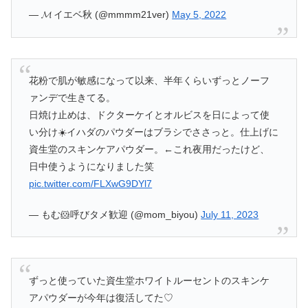
— 𝓜 イエベ秋 (@mmmm21ver)
May 5, 2022
花粉で肌が敏感になって以来、半年くらいずっとノーフ
ァンデで生きてる。
日焼け止めは、ドクターケイとオルビスを日によって使
い分け☀️イハダのパウダーはブラシでささっと。仕上げに
資生堂のスキンケアパウダー。←これ夜用だったけど、
日中使うようになりました笑
pic.twitter.com/FLXwG9DYl7
— もむ🐹呼びタメ歓迎 (@mom_biyou)
July 11, 2023
ずっと使っていた資生堂ホワイトルーセントのスキンケ
アパウダーが今年は復活してた♡