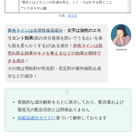
*美白とはメラニンの生成を抑え、シミ・そばかすを防ぐこと
**トラネキサム酸
出典：
資生堂
青色ラインは水溶性保湿成分
・
太字は油性のエモ
リエント効果
(肌の水分蒸発を防いでうるおいを保
ち肌を柔らかくする)のある成分！
赤色ラインは
肌
nanana
荒れ防止効果や
キメ
を
整える
などの
効果
が
期待で
きる
成分
！
その他は増粘剤や乳化剤・安定剤や紫外線防止成
分などの成分！
客観的な成分解析をもとに表示しており、配合量および
製造元の配合目的とは関係ありません
化粧品成分ガイド
に基づいて解析しております