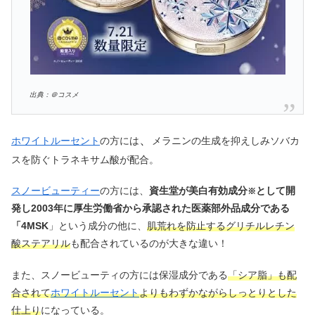
出典：＠コスメ
、
ホワイトルーセント
の方には
メラニンの生成を抑えしみソバカ
スを防ぐトラネキサム酸が配合。
スノービューティー
の方には、
資生堂が美白有効成分
として開
※
発し2003年に厚生労働省から承認された医薬部外品成分である
「4MSK
」という成分の他に、
肌荒れを防止するグリチルレチン
酸ステアリル
も配合されているのが大きな違い！
また、スノービューティの方には保湿成分である
「シア脂」も配
合されて
ホワイトルーセント
よりもわずかながらしっとりとした
仕上り
になっている。