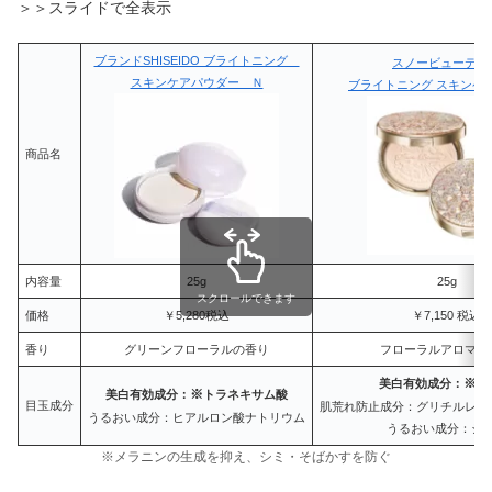
＞＞スライドで全表示
ブランドSHISEIDO ブライトニング
スノービューティ
スキンケアパウダー Ｎ
ブライトニング スキンケ
商品名
内容量
25g
25g
スクロールできます
価格
￥5,280税込
￥7,150 税込
香り
グリーンフローラルの香り
フローラルアロマの
※
美白有効成分：
４
※
美白有効成分：
トラネキサム酸
目玉成分
肌荒れ防止成分：グリチルレチ
うるおい成分：ヒアルロン酸ナトリウム
うるおい成分：シ
※メラニンの生成を抑え、シミ・そばかすを防ぐ