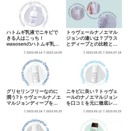
ハトムギ乳液でニキビで
トゥヴェールナノエマル
きる人はこっち！
ジョンの違いは？プラス
wasosenのハトムギ乳液
とディープとの比較と選
を徹底解析
び方
2023.09.14
2023.10.05
2023.03.25
2024.07.19
グリセリンフリーなのに
ニキビに良い？トゥヴェ
潤う?トゥヴェールナノエ
ールのナノエマルジョン
マルジョンディープをレ
を口コミを元に徹底レビ
ビュー
ュー
2023.03.18
2023.03.25
2023.03.12
2023.03.25