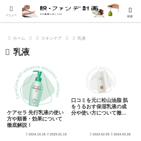
メニュー
検索
ホーム
スキンケア
乳液
乳液
口コミを元に松山油脂 肌
をうるおす保湿乳液の成
ケアセラ 先行乳液の使い
分や使い方について徹底
方や順番・効果について
解析！
徹底解説！
2024.10.18
2025.01.15
2024.02.05
2024.03.28