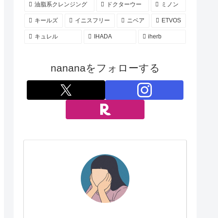
油脂系クレンジング
ドクターウー
ミノン
キールズ
イニスフリー
ニベア
ETVOS
キュレル
IHADA
iherb
nananaをフォローする