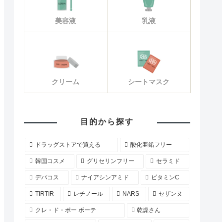
美容液
乳液
クリーム
シートマスク
目的から探す
ドラッグストアで買える
酸化亜鉛フリー
韓国コスメ
グリセリンフリー
セラミド
デパコス
ナイアシンアミド
ビタミンC
TIRTIR
レチノール
NARS
セザンヌ
クレ・ド・ポー ボーテ
乾燥さん