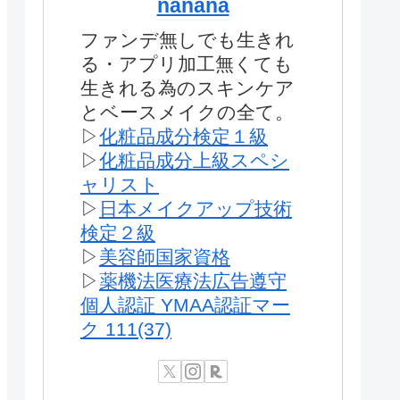
nanana
ファンデ無しでも生きれ
る・アプリ加工無くても
生きれる為のスキンケア
とベースメイクの全て。
▷
化粧品成分検定１級
▷
化粧品成分上級スペシ
ャリスト
▷
日本メイクアップ技術
検定２級
▷
美容師国家資格
▷
薬機法医療法広告遵守
個人認証 YMAA認証マー
ク 111(37)