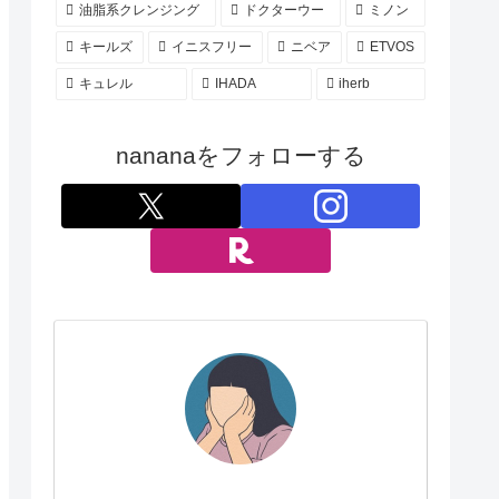
油脂系クレンジング
ドクターウー
ミノン
キールズ
イニスフリー
ニベア
ETVOS
キュレル
IHADA
iherb
nananaをフォローする