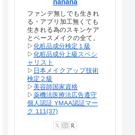
nanana
ファンデ無しでも生きれ
る・アプリ加工無くても
生きれる為のスキンケア
とベースメイクの全て。
▷
化粧品成分検定１級
▷
化粧品成分上級スペシ
ャリスト
▷
日本メイクアップ技術
検定２級
▷
美容師国家資格
▷
薬機法医療法広告遵守
個人認証 YMAA認証マー
ク 111(37)