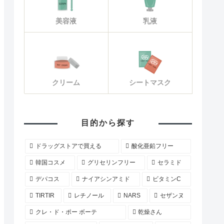
美容液
乳液
クリーム
シートマスク
目的から探す
ドラッグストアで買える
酸化亜鉛フリー
韓国コスメ
グリセリンフリー
セラミド
デパコス
ナイアシンアミド
ビタミンC
TIRTIR
レチノール
NARS
セザンヌ
クレ・ド・ポー ボーテ
乾燥さん