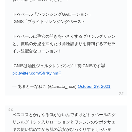
トゥべール「バランシングGAローション」
IGNIS「ブライトクレンジングペースト
トゥベールは毛穴の開きを小さくするグリシルグリシン
と、皮脂の分泌を抑えたり角栓詰まりを抑制するアゼラ
イン酸配合なローション！
IGNISは油性ジェルクレンジング！初IGNISです🐱
pic.twitter.com/SfrrKylhmF
— あまとーなねこ (@amato_nezi)
October 29, 2021
ベスコスとかはやる気がないんですけどトゥベールのグ
リシルグリシン入りローションとワンシンのツボクサエ
キス使い始めてから肌の治安がびっくりするくらい良