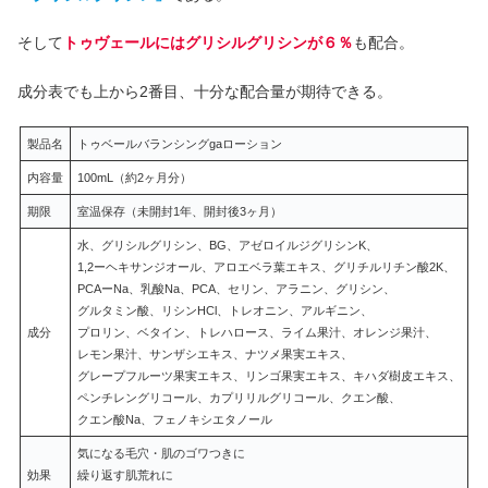
そして
トゥヴェールにはグリシルグリシンが６％
も配合。
成分表でも上から2番目、十分な配合量が期待できる。
製品名
トゥベールバランシングgaローション
内容量
100mL（約2ヶ月分）
期限
室温保存（未開封1年、開封後3ヶ月）
水、グリシルグリシン、BG、アゼロイルジグリシンK、
1,2ーヘキサンジオール、アロエベラ葉エキス、グリチルリチン酸2K、
PCAーNa、乳酸Na、PCA、セリン、アラニン、グリシン、
グルタミン酸、リシンHCl、トレオニン、アルギニン、
成分
プロリン、ベタイン、トレハロース、ライム果汁、オレンジ果汁、
レモン果汁、サンザシエキス、ナツメ果実エキス、
グレープフルーツ果実エキス、リンゴ果実エキス、キハダ樹皮エキス、
ペンチレングリコール、カプリリルグリコール、クエン酸、
クエン酸Na、フェノキシエタノール
気になる毛穴・肌のゴワつきに
効果
繰り返す肌荒れに