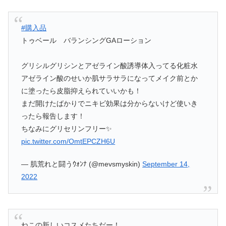
#購入品
トゥベール バランシングGAローション
グリシルグリシンとアゼライン酸誘導体入ってる化粧水
アゼライン酸のせいか肌サラサラになってメイク前とか
に塗ったら皮脂抑えられていいかも！
まだ開けたばかりでニキビ効果は分からないけど使いき
ったら報告します！
ちなみにグリセリンフリー✨
pic.twitter.com/OmtEPCZH6U
— 肌荒れと闘うｳｫﾝﾅ (@mevsmyskin)
September 14,
2022
ねこの新しいコスメたちだー！