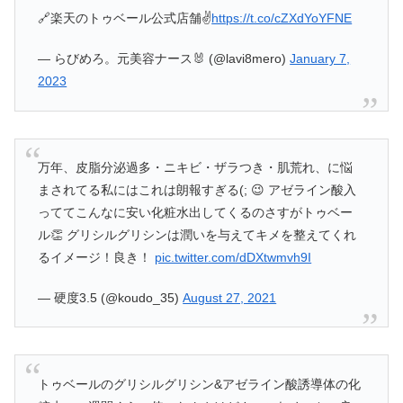
🔗楽天のトゥベール公式店舗✌️
https://t.co/cZXdYoYFNE
— らびめろ。元美容ナース🐰 (@lavi8mero)
January 7,
2023
万年、皮脂分泌過多・ニキビ・ザラつき・肌荒れ、に悩
まされてる私にはこれは朗報すぎる(; 😉 アゼライン酸入
っててこんなに安い化粧水出してくるのさすがトゥベー
ル👏 グリシルグリシンは潤いを与えてキメを整えてくれ
るイメージ！良き！
pic.twitter.com/dDXtwmvh9I
— 硬度3.5 (@koudo_35)
August 27, 2021
トゥベールのグリシルグリシン&アゼライン酸誘導体の化