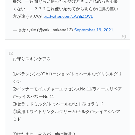
粧水、一週間ぐらい使ったんやけどさ…これめっちゃ良
くない……？？？これ使い始めてから明らかに肌の整い
方が違うんやが
pic.twitter.com/cA7ifiZOVL
— さかな🐟 (@yaki_sakana12)
September 19, 2021
お守りスキンケア♡
①バランシングGAローション/トゥベール👉グリシルグリ
シン
②インナーモイスチャーエッセンスNo.11/ライースリペア
👉ライスパワーNo.11
③セラミドミルク/トゥベール👉ヒト型セラミド
④薬用ホワイトリンクルクリーム/ナルク👉ナイアシンア
ミド
①はたまにしみるが、他は刺激０