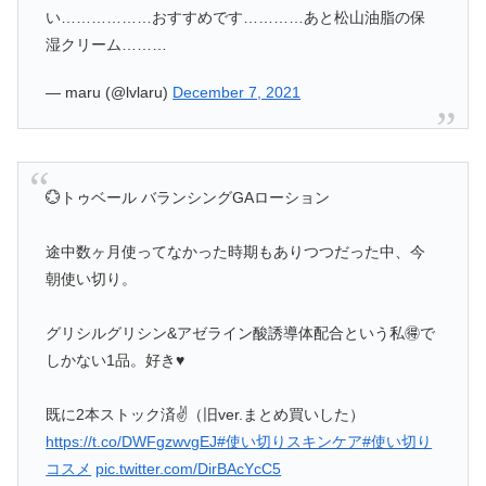
い………………おすすめです…………あと松山油脂の保
湿クリーム………
— maru (@lvlaru)
December 7, 2021
💮トゥベール バランシングGAローション
途中数ヶ月使ってなかった時期もありつつだった中、今
朝使い切り。
グリシルグリシン&アゼライン酸誘導体配合という私🉐で
しかない1品。好き♥️
既に2本ストック済✌（旧ver.まとめ買いした）
https://t.co/DWFgzwvgEJ
#使い切りスキンケア
#使い切り
コスメ
pic.twitter.com/DirBAcYcC5