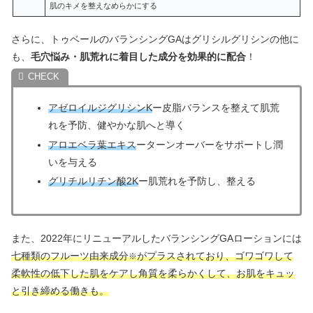
肌のキメを整えなめらかにする
さらに、トゥベールのバランシングGAはグリシルグリシンの他に
も、
毛穴悩み・肌荒れに着目した成分を効果的に配合
！
アゼロイルジグリシンK
ー皮脂バランスを整えて肌荒
れを予防、健やかな肌へと導く
アロエベラ葉エキス
ーターンオーバーをサポートし潤
いを与える
グリチルリチン酸2K
ー肌荒れを予防し、整える
また、2022年にリニューアルしたバランシングGAローションには
七種類のフルーツ由来成分
がプラスされており、ゴワゴワして
※
柔軟性の低下した肌をケアし角質を柔らかくして、お肌をキュッ
と引き締める働きも。