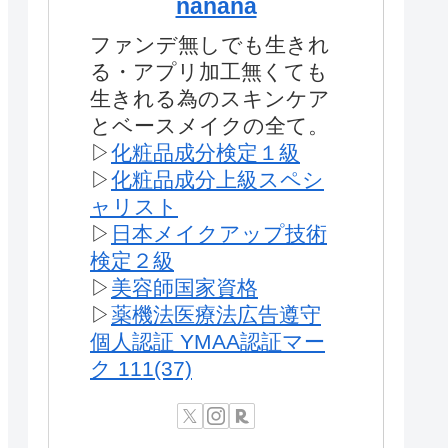
nanana
ファンデ無しでも生きれ
る・アプリ加工無くても
生きれる為のスキンケア
とベースメイクの全て。
▷
化粧品成分検定１級
▷
化粧品成分上級スペシ
ャリスト
▷
日本メイクアップ技術
検定２級
▷
美容師国家資格
▷
薬機法医療法広告遵守
個人認証 YMAA認証マー
ク 111(37)