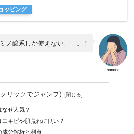
ショッピング
ミノ酸系しか使えない。。。！
nanana
(クリックでジャンプ)
はなぜ人気？
はニキビや肌荒れに良い？
の成分解析と利点