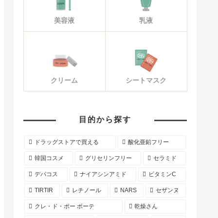
美容液
乳液
クリーム
シートマスク
目的から探す
ドラッグストアで買える
酸化亜鉛フリー
韓国コスメ
グリセリンフリー
セラミド
デパコス
ナイアシンアミド
ビタミンC
TIRTIR
レチノール
NARS
セザンヌ
クレ・ド・ポー ボーテ
乾燥さん