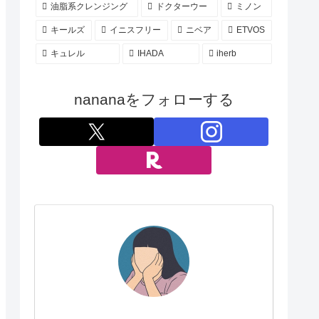
油脂系クレンジング
ドクターウー
ミノン
キールズ
イニスフリー
ニベア
ETVOS
キュレル
IHADA
iherb
nananaをフォローする