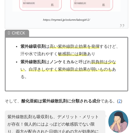
https://mymeii.jp/column/labogirl-1/
紫外線吸収剤
は
高い紫外線防止効果を発揮
するけど、
汗や水で流れやすく
敏感肌には刺激
あり
紫外線散乱剤
は
ノンケミカル
と呼ばれ
肌負担は少な
い
。
白浮きしやすく紫外線防止効果が弱いものも
あ
る。
そして、
酸化亜鉛は紫外線散乱剤に分類される成分
である。(
2
)
紫外線散乱剤も吸収剤も、デメリット・メリット
が存在！個人的にはよっぽどの敏感肌でない限
り、両方が配合された日焼け止めの方が効率的に