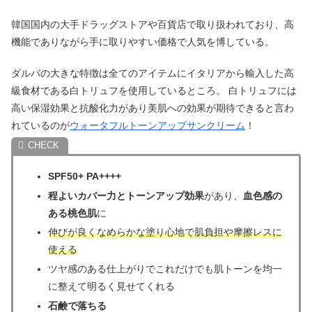
韓国国内の大手ドラッグストアや百貨店で取り扱われており、高
機能でありながら手に取りやすい価格で人気を博している。
ダルバの大きな特徴は全てのアイテムにイタリアから輸入した高
級食材である白トリュフを使用しているところ。 白トリュフには
高い保湿効果と抗酸化力があり美肌への効果が期待できると言わ
れているのが
ウォータフルトーンアップサンクリーム
！
SPF50+ PA++++
程よいカバー力とトーンアップ効果
があり、
血色感の
ある桃色肌
に
伸びが良くなめらかな塗り心地で肌負担や摩擦レスに
使える
ツヤ感のある仕上がりでこれだけでも肌トーンを均一
に整えて明るく見せてくれる
石鹸で落ちる