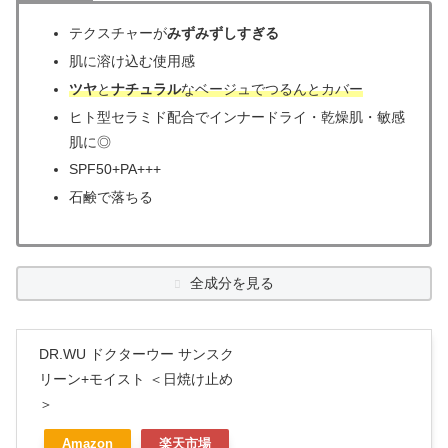
テクスチャーが
みずみずしすぎる
肌に溶け込む使用感
ツヤ
と
ナチュラル
なベージュでつるんとカバー
ヒト型セラミド配合でインナードライ・乾燥肌・敏感
肌に◎
SPF50+PA+++
石鹸で落ちる
全成分を見る
DR.WU ドクターウー サンスク
リーン+モイスト ＜日焼け止め
＞
Amazon
楽天市場