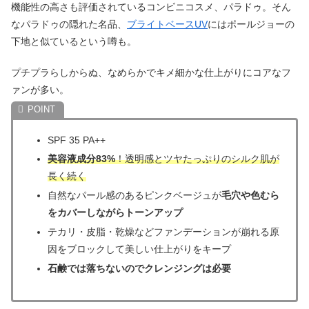
機能性の高さも評価されているコンビニコスメ、パラドゥ。そん
なパラドゥの隠れた名品、
ブライトベースUV
にはポールジョーの
下地と似ているという噂も。
プチプラらしからぬ、なめらかでキメ細かな仕上がりにコアなフ
ァンが多い。
SPF 35 PA++
美容液成分83%
！透明感とツヤたっぷりのシルク肌が
長く続く
自然なパール感のあるピンクベージュが
毛穴や色むら
をカバーしながらトーンアップ
テカリ・皮脂・乾燥などファンデーションが崩れる原
因をブロックして美しい仕上がりをキープ
石鹸では落ちないのでクレンジングは必要