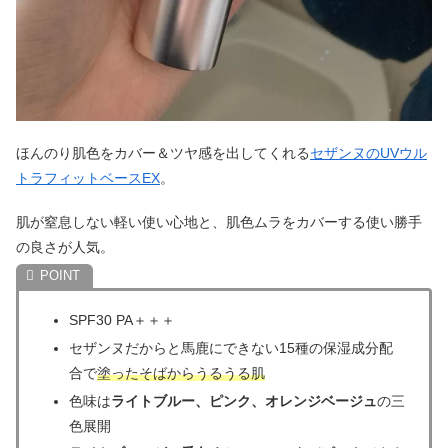
ほんのり肌色をカバー＆ツヤ感を出してくれる
セザンヌのUVウル
トラフィットベースEX
。
肌が窒息しない軽い使い心地と、肌色ムラをカバーする使い勝手
の良さが人気。
SPF30 PA＋＋＋
セザンヌだからと馬鹿にできない15種の保湿成分配
合で
塗ったそばからうるうる肌
色味は
ライトブルー、ピンク、オレンジベージュ
の三
色展開