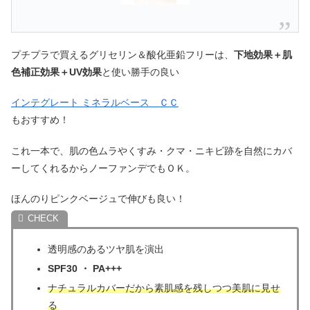
プチプラで買えるグリセリン＆酸化亜鉛フリーは、
下地効果＋肌
色補正効果＋UV効果
と使い勝手の良い
インテグレート ミネラルベース ＣＣ
もおすすめ！
これ一本で、肌の色ムラやくすみ・クマ・ニキビ跡を自然にカバ
ーしてくれるからノーファンデでもＯＫ。
ほんのりピンクベージュで伸びも良い！
透明感のあるツヤ肌を演出
SPF30 ・ PA+++
ナチュラルカバーだから素肌感を残しつつ美肌に見せ
る