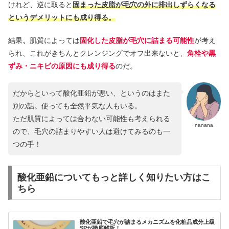
けれど、逆に取ると
固まった皮脂が毛穴の外に排出しずらくなる
というデメリットにも成り得る。
結果
、
肌質によっては
固化した皮脂が毛穴に詰まる可能性
が考え
られ、これがきちんとクレンジングでオフ出来ないと、
角栓や黒
ずみ・ニキビの原因にも成り得る
のだ。
だからといって酸化亜鉛が悪い、というのはまた
別の話。使っても全然平気な人もいる。
ただ肌質によっては合わない可能性も考えられる
nanana
ので、毛穴の詰まりやすい人は避けてみるのも一
つの手！
酸化亜鉛についてもっと詳しく知りたい方はこ
ちら
酸化亜鉛で毛穴が詰まるメカニズムを化粧品成分上級
SPが徹底解析！