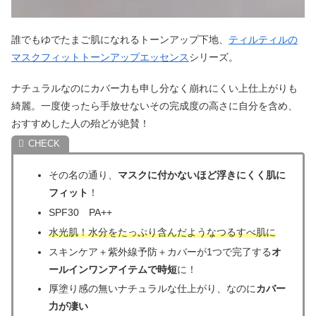
誰でもゆでたまご肌になれるトーンアップ下地、
ティルティルの
マスクフィットトーンアップエッセンス
シリーズ。
ナチュラルなのにカバー力も申し分なく崩れにくい上仕上がりも
綺麗。一度使ったら手放せないその完成度の高さに自分を含め、
おすすめした人の殆どが絶賛！
その名の通り、
マスクに付かないほど浮きにくく肌に
フィット
！
SPF30 PA++
水光肌！水分をたっぷり含んだようなつるすべ肌に
スキンケア＋紫外線予防＋カバーが1つで完了する
オ
ールインワンアイテムで時短
に！
厚塗り感の無いナチュラルな仕上がり、なのに
カバー
力が凄い