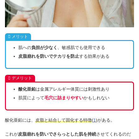
メリット
肌への
負担が少なく
、敏感肌でも使用できる
皮脂崩れを防いでテカリを防止
する効果がある
デメリット
酸化亜鉛
は金属アレルギー体質には刺激性あり
肌質によって
毛穴に詰まりやすい
かもしれない
酸化亜鉛には、
皮脂と結合して固化する特徴
(
1
)がある。
これが
皮脂崩れを防いでさらっとした肌を持続
させてくれるのだ