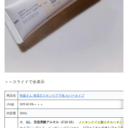
＞＞スライドで全表示
商品名
乾燥さん 保湿力スキンケア下地 カバータイプ
UV値
SPF40 PA＋＋＋
内容量
30mL
水、
BG
、
安息香酸アルキル（C12-15）
、
メトキシケイヒ酸エチルヘキシル
ナイアシンアミド
、
ペンチレングリコール
、
ジフェニルシロキシフェニルト