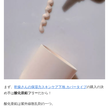
まず、
乾燥さんの保湿力スキンケア下地 カバータイプ
の購入の決
め手は
酸化亜鉛フリー
だから！
酸化亜鉛は紫外線散乱剤の一つ。