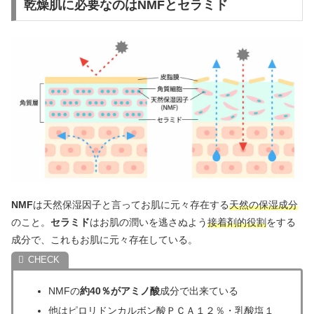
乾燥肌に必要なのはNMFとセラミド
NMF
は天然保湿因子と言ってお肌に元々存在する
天然の保湿成分
のこと。
セラミド
はお肌の潤いを逃さぬよう
接着剤的役割
をする
成分で、これもお肌に元々存在している。
NMFの
約40％がアミノ酸
成分で出来ている
他はピロリドンカルボン酸ＰＣＡ１２％・乳酸塩１