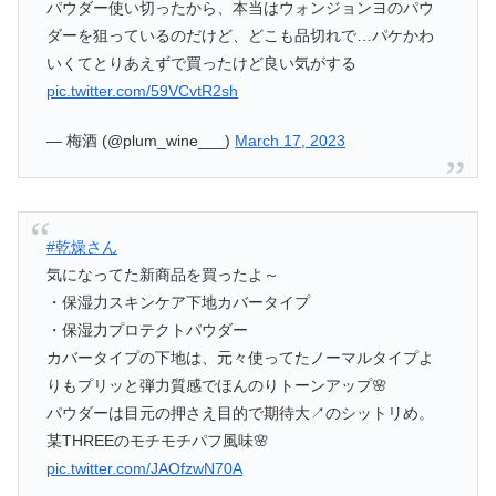
パウダー使い切ったから、本当はウォンジョンヨのパウ
ダーを狙っているのだけど、どこも品切れで…パケかわ
いくてとりあえずで買ったけど良い気がする
pic.twitter.com/59VCvtR2sh
— 梅酒 (@plum_wine___)
March 17, 2023
#乾燥さん
気になってた新商品を買ったよ～
・保湿力スキンケア下地カバータイプ
・保湿力プロテクトパウダー
カバータイプの下地は、元々使ってたノーマルタイプよ
りもプリッと弾力質感でほんのりトーンアップ🌸
パウダーは目元の押さえ目的で期待大↗️のシットリめ。
某THREEのモチモチパフ風味🌸
pic.twitter.com/JAOfzwN70A