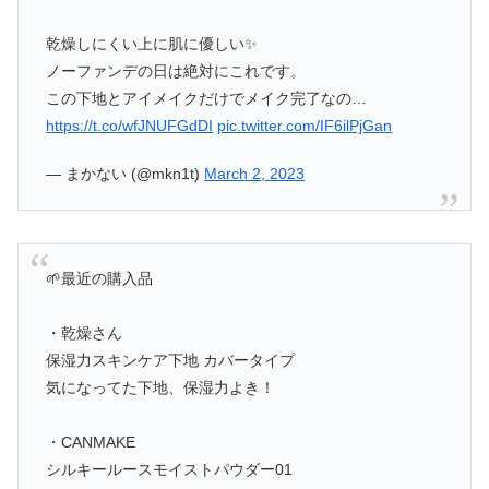
乾燥しにくい上に肌に優しい✨
ノーファンデの日は絶対にこれです。
この下地とアイメイクだけでメイク完了なの…
https://t.co/wfJNUFGdDI
pic.twitter.com/IF6ilPjGan
— まかない (@mkn1t)
March 2, 2023
🌱最近の購入品
・乾燥さん
保湿力スキンケア下地 カバータイプ
気になってた下地、保湿力よき！
・CANMAKE
シルキールースモイストパウダー01