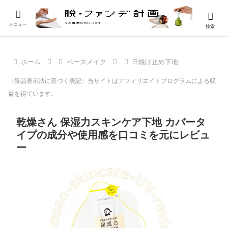
メニュー
検索
ホーム
ベースメイク
日焼け止め下地
〈景品表示法に基づく表記〉当サイトはアフィリエイトプログラムによる収
益を得ています。
乾燥さん 保湿力スキンケア下地 カバータ
イプの成分や使用感を口コミを元にレビュ
ー