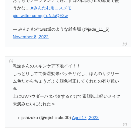
おうちでノーファンデで過ごす日の日焼け止め感覚で使
うかな….
#みんたむ用コスメモ
pic.twitter.com/gTuNJuQE3w
— みんたむ@twst垢のような雑多垢 (@jade_11_5)
November 8, 2022
乾燥さんのスキンケア下地イイ！！
しっとりしてて保湿効果バッチリだし、ほんのりクリー
ム色だからちょうどよく顔色補正してくれたの有り難い
🙏
上にUVパウダーパタパタするだけで素顔以上軽いメイク
未満みたいになれた☺️
— nijishizuku (@nijishizuku00)
April 17, 2023