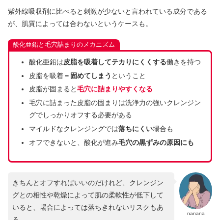
紫外線吸収剤に比べると刺激が少ないと言われている成分である
が、肌質によっては合わないというケースも。
酸化亜鉛と毛穴詰まりのメカニズム
酸化亜鉛は
皮脂を吸着してテカりにくくする
働きを持つ
皮脂を吸着＝
固めてしまう
ということ
皮脂が固まると
毛穴に詰まりやすくなる
毛穴に詰まった皮脂の固まりは洗浄力の強いクレンジン
グでしっかりオフする必要がある
マイルドなクレンジングでは
落ちにくい
場合も
オフできないと、酸化が進み
毛穴の黒ずみの原因にも
きちんとオフすればいいのだけれど、クレンジン
グとの相性や乾燥によって肌の柔軟性が低下して
いると、場合によっては落ちきれないリスクもあ
nanana
る。