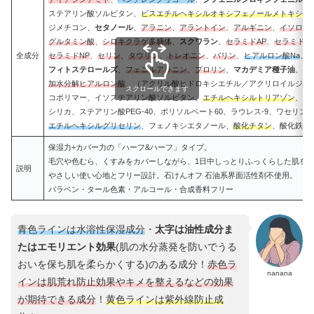
ステアリン酸ソルビタン、
ビスエチルヘキシルオキシフェノールメトキシフ
ジメチコン、
セタノール
、
アラニン
、
アラントイン
、
アルギニン
、
イソロイ
グルタミン酸
、
シロキクラゲ多糖体
、
スクワラン
、
セラミドAP
、
セラミドE
全成分
セラミドNP
、
セリン
、
タウリン
、
トレオニン
、
バリン
、
ヒアルロン酸Na
、
ヒ
フィトステロールズ
、
フェニルアラニン
、
プロリン
、
マカデミア種子油
、
リ
加水分解ヒアルロン酸
、（アクリル酸ヒドロキシエチル／アクリロイルジメチ
スクロールできます
コポリマー、イソステアリン酸ソルビタン、
エチルヘキシルトリアゾン
、キ
シリカ、ステアリン酸PEG-40、ポリソルベート60、ラウレス-9、ワセリン
エチルヘキシルグリセリン
、フェノキシエタノール、
酸化チタン
、酸化鉄、水
保湿力+カバー力の「ハーフ&ハーフ」タイプ。
毛穴や色むら、くすみをカバーしながら、1日中しっとりふっくらした肌を
説明
やさしい使い心地とフリー設計。石けんオフ 石油系界面活性剤不使用。
パラベン・タール色素・アルコール・合成香料フリー
青色ラインは水溶性保湿成分
・
太字は油性成分ま
たはエモリエント効果
(肌の水分蒸発を防いでうる
おいを保ち肌を柔らかくする)のある成分！
赤色ラ
nanana
インは肌荒れ防止効果やキメを整えるなどの効果
が期待できる成分
！
黄色ラインは紫外線防止成