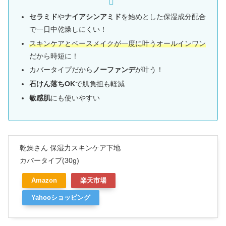
セラミド
や
ナイアシンアミド
を始めとした保湿成分配合
で一日中乾燥しにくい！
スキンケアとベースメイクが一度に叶うオールインワン
だから時短に！
カバータイプだから
ノーファンデ
が叶う！
石けん落ちOK
で肌負担も軽減
敏感肌
にも使いやすい
乾燥さん 保湿力スキンケア下地
カバータイプ(30g)
Amazon
楽天市場
Yahooショッピング