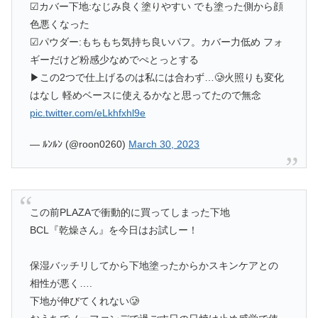
☑︎カバー下地:なじみ良く塗りやすい でも塗った側から顔
色悪くなった
☑︎パウダー:もちもち気持ち良いパフ。カバー力低め フォ
ギーだけど粉感少なめでぺとっとする
▶︎この2つで仕上げるのは私には合わず…🥲火照りも変化
はなし 軽めベースに使えるかなと思ってたので無念
pic.twitter.com/eLkhfxhl9e
— ﾙﾝﾙﾝ (@roon0260)
March 30, 2023
この前PLAZAで衝動的に買ってしまった下地
BCL『乾燥さん』を今日はお試しー！
保湿バッチリしてから下地塗ったからかスキンケアとの
相性が悪く….
下地が伸びてくれない🥲