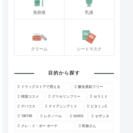
美容液
乳液
クリーム
シートマスク
目的から探す
ドラッグストアで買える
酸化亜鉛フリー
韓国コスメ
グリセリンフリー
セラミド
デパコス
ナイアシンアミド
ビタミンC
TIRTIR
レチノール
NARS
セザンヌ
クレ・ド・ポー ボーテ
乾燥さん