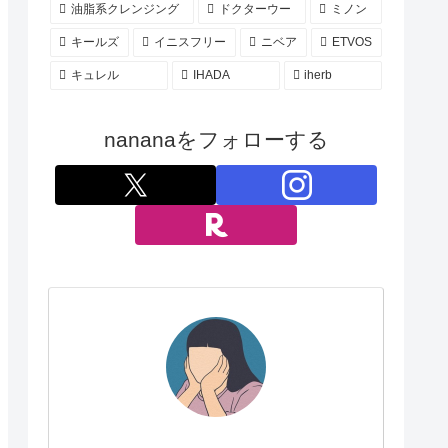
油脂系クレンジング
ドクターウー
ミノン
キールズ
イニスフリー
ニベア
ETVOS
キュレル
IHADA
iherb
nananaをフォローする