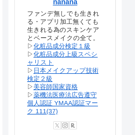
nanana
ファンデ無しでも生きれ
る・アプリ加工無くても
生きれる為のスキンケア
とベースメイクの全て。
▷
化粧品成分検定１級
▷
化粧品成分上級スペシ
ャリスト
▷
日本メイクアップ技術
検定２級
▷
美容師国家資格
▷
薬機法医療法広告遵守
個人認証 YMAA認証マー
ク 111(37)