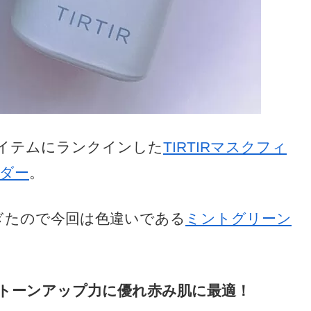
イテムにランクインした
TIRTIRマスクフィ
ダー
。
ぎたので今回は色違いである
ミントグリーン
トーンアップ力に優れ赤み肌に最適！