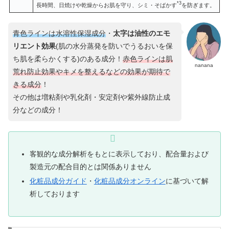
*3
長時間、日焼けや乾燥からお肌を守り、シミ・そばかす
を防ぎます。
青色ラインは水溶性保湿成分
・
太字は油性のエモ
リエント効果
(肌の水分蒸発を防いでうるおいを保
ち肌を柔らかくする)のある成分！
赤色ラインは
肌
nanana
荒れ防止効果や
キメ
を
整える
などの
効果
が
期待で
きる
成分
！
その他は増粘剤や乳化剤・安定剤や紫外線防止成
分などの成分！
客観的な成分解析をもとに表示しており、配合量および
製造元の配合目的とは関係ありません
化粧品成分ガイド
・
化粧品成分オンライン
に基づいて解
析しております