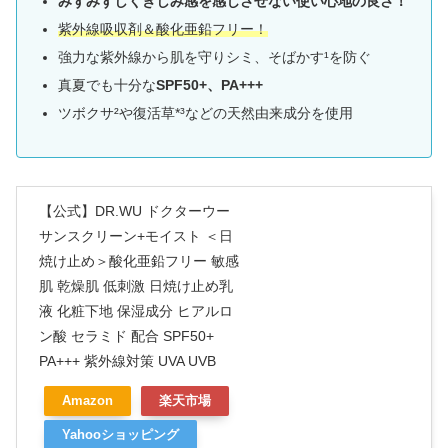
みずみずしくきしみ感を感じさせない使い心地の良さ！
紫外線吸収剤＆酸化亜鉛フリー！
強力な紫外線から肌を守りシミ、そばかす¹を防ぐ
真夏でも十分な
SPF50+、PA+++
ツボクサ²や復活草*³などの天然由来成分を使用
【公式】DR.WU ドクターウー
サンスクリーン+モイスト ＜日
焼け止め＞酸化亜鉛フリー 敏感
肌 乾燥肌 低刺激 日焼け止め乳
液 化粧下地 保湿成分 ヒアルロ
ン酸 セラミド 配合 SPF50+
PA+++ 紫外線対策 UVA UVB
Amazon
楽天市場
Yahooショッピング