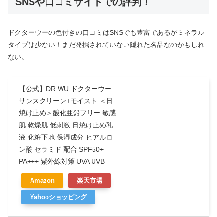
SNSや口コミサイトでの評判！
ドクターウーの色付きの口コミはSNSでも豊富であるがミネラル
タイプは少ない！まだ発掘されていない隠れた名品なのかもしれ
ない。
【公式】DR.WU ドクターウー
サンスクリーン+モイスト ＜日
焼け止め＞酸化亜鉛フリー 敏感
肌 乾燥肌 低刺激 日焼け止め乳
液 化粧下地 保湿成分 ヒアルロ
ン酸 セラミド 配合 SPF50+
PA+++ 紫外線対策 UVA UVB
Amazon
楽天市場
Yahooショッピング