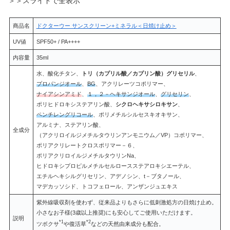
＞＞スライドで全表示
商品名
ドクターウー サンスクリーン+ミネラル＜日焼け止め＞
UV値
SPF50+ / PA++++
内容量
35ml
水、酸化チタン、
トリ（カプリル酸／カプリン酸）グリセリル
、
プロパンジオール
、
BG
、アクリレーツコポリマー、
ナイアシンアミド
、
１，２－ヘキサンジオール
、
グリセリン
、
ポリヒドロキシステアリン酸、
シクロヘキサシロキサン
、
ペンチレングリコール
、ポリメチルシルセスキオキサン、
アルミナ、ステアリン酸、
全成分
（アクリロイルジメチルタウリンアンモニウム／VP）コポリマー、
ポリアクリレートクロスポリマー－６、
ポリアクリロイルジメチルタウリンNa、
ヒドロキシプロピルメチルセルロースステアロキシエーテル、
エチルヘキシルグリセリン、アデノシン、t－ブタノール、
マデカッソシド、トコフェロール、アンザンジュエキス
紫外線吸収剤を使わず、従来品よりもさらに低刺激処方の日焼け止め。
小さなお子様(3歳以上推奨)にも安心してご使用いただけます。
説明
*1
*2
ツボクサ
や復活草
などの天然由来成分も配合。