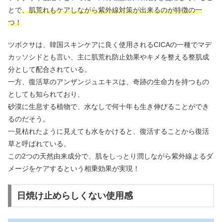
とで
、肌荒れもケアしながら紫外線対策が出来るのが特徴の一
つ！
ツボクサは、韓国スキンケアに良く使用されるCICAの一種でマデ
カッソシドとも言い、主に肌荒れ防止効果やキメを整える整肌成
分として配合されている。
一方、復活草のアンザンジュエキスは、奇跡の生命力を持つもの
としても知られており、
砂漠に生息する植物で、水なしで何十年も生き伸びることができ
るのだそう。
一見枯れたように見えても水をかけると、復活することから復活
草と呼ばれている。
この2つの天然由来成分で、肌をしっとり潤しながら紫外線よるダ
メージをケアするという相乗効果が実現！
日焼け止めらしくない使用感