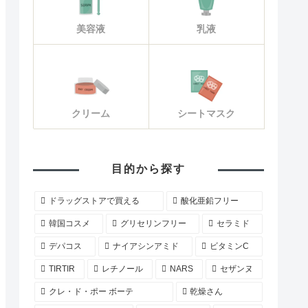
美容液
乳液
クリーム
シートマスク
目的から探す
ドラッグストアで買える
酸化亜鉛フリー
韓国コスメ
グリセリンフリー
セラミド
デパコス
ナイアシンアミド
ビタミンC
TIRTIR
レチノール
NARS
セザンヌ
クレ・ド・ポー ボーテ
乾燥さん