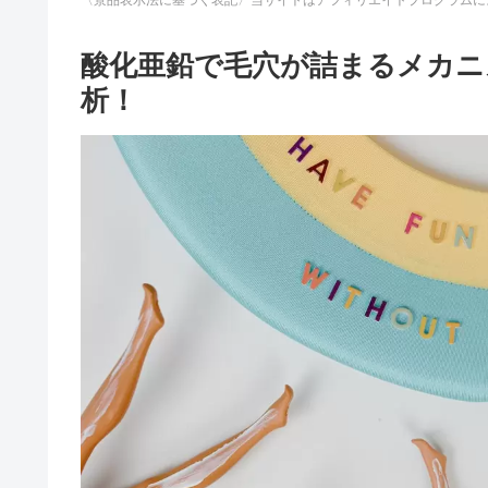
酸化亜鉛で毛穴が詰まるメカニ
析！