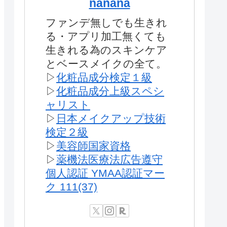
nanana
ファンデ無しでも生きれ
る・アプリ加工無くても
生きれる為のスキンケア
とベースメイクの全て。
▷
化粧品成分検定１級
▷
化粧品成分上級スペシ
ャリスト
▷
日本メイクアップ技術
検定２級
▷
美容師国家資格
▷
薬機法医療法広告遵守
個人認証 YMAA認証マー
ク 111(37)