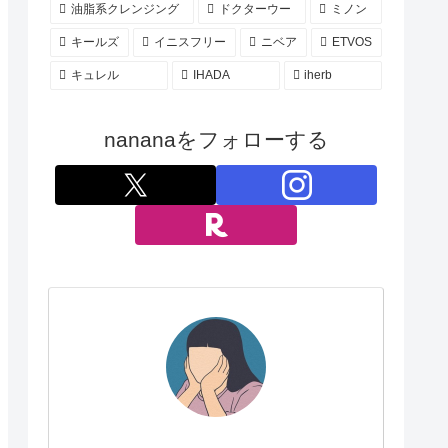
油脂系クレンジング
ドクターウー
ミノン
キールズ
イニスフリー
ニベア
ETVOS
キュレル
IHADA
iherb
nananaをフォローする