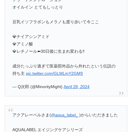
オイルイン とてもしっとり
豆乳イソフラボンもメラノも渡り歩いて今ここ
💎ナイアシンアミド
💎アミノ酸
💎レチノール⬅️30日後に生まれ変わる‼️
成分たっぷり過ぎて医薬部外品から外れたという伝説の
持ち主
pic.twitter.com/GLMLmY2GM9
— Q次郎 (@MinorityMight)
April 28, 2024
アクアレーベルさま(
@aqua_label_
)からいただきました
AQUALABEL エイジングケアシリーズ