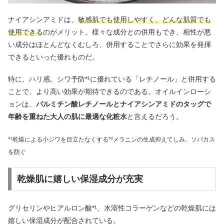
ナイアシンアミドは、
敏感肌でも使用しやすく、どんな肌質でも
使用できる
のがメリット。様々な成分との併用もでき、相性が悪
い成分はほとんどなくむしろ、併用することでさらに効果を発揮
できるといった優れものだ。
特に、ハリ感。シワ予防*¹に優れている「レチノール」と併用する
ことで、より高い効果が期待できるのである。オイルインローシ
ョンは、
パルミチン酸レチノールとナイアシンアミドのタッグで
年齢を重ねた大人の肌に最適な化粧水
と言えるだろう。
*¹乾燥による小ジワを目立たなくする*²メラニンの生成抑えてしみ、ソバカス
を防ぐ
乾燥肌に嬉しい保湿成分が充実
グリセリンやヒアルロン酸*¹、水溶性コラーゲンなどの乾燥肌には
嬉しい保湿成分が配合されている。