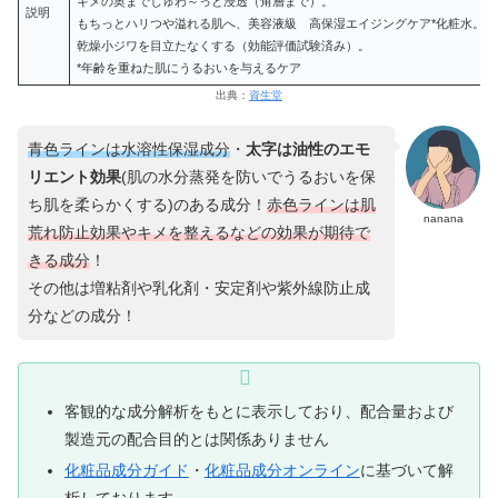
キメの奥までじゅわ～っと浸透（角層まで）。
説明
もちっとハリつや溢れる肌へ、美容液級 高保湿エイジングケア*化粧水。
乾燥小ジワを目立たなくする（効能評価試験済み）。
*年齢を重ねた肌にうるおいを与えるケア
出典：
資生堂
青色ラインは水溶性保湿成分
・
太字は油性のエモ
リエント効果
(肌の水分蒸発を防いでうるおいを保
ち肌を柔らかくする)のある成分！
赤色ラインは
肌
nanana
荒れ防止効果や
キメ
を
整える
などの
効果
が
期待で
きる
成分
！
その他は増粘剤や乳化剤・安定剤や紫外線防止成
分などの成分！
客観的な成分解析をもとに表示しており、配合量および
製造元の配合目的とは関係ありません
化粧品成分ガイド
・
化粧品成分オンライン
に基づいて解
析しております