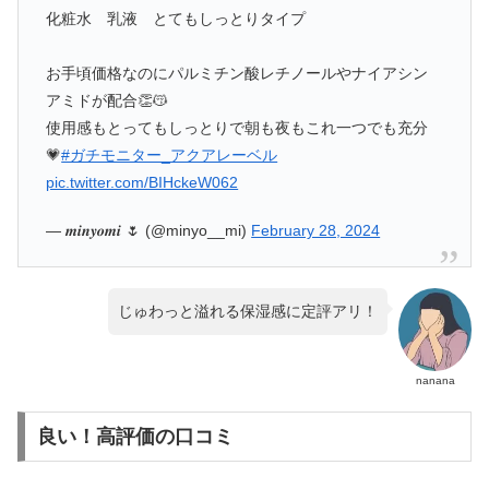
化粧水 乳液 とてもしっとりタイプ
お手頃価格なのにパルミチン酸レチノールやナイアシン
アミドが配合👏😽
使用感もとってもしっとりで朝も夜もこれ一つでも充分
💗
#ガチモニター_アクアレーベル
pic.twitter.com/BIHckeW062
— 𝒎𝒊𝒏𝒚𝒐𝒎𝒊 🌷 (@minyo__mi)
February 28, 2024
じゅわっと溢れる保湿感に定評アリ！
nanana
良い！高評価の口コミ