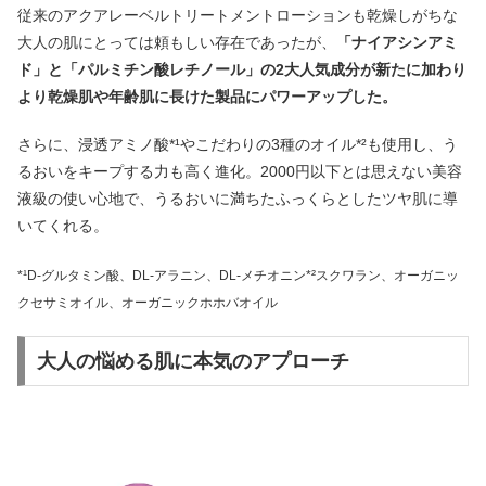
従来のアクアレーベルトリートメントローションも乾燥しがちな
大人の肌にとっては頼もしい存在であったが、
「ナイアシンアミ
ド」と「パルミチン酸レチノール」の2大人気成分が新たに加わり
より乾燥肌や年齢肌に長けた製品にパワーアップした。
さらに、浸透アミノ酸*¹やこだわりの3種のオイル*²も使用し、う
るおいをキープする力も高く進化。2000円以下とは思えない美容
液級の使い心地で、うるおいに満ちたふっくらとしたツヤ肌に導
いてくれる。
*¹D-グルタミン酸、DL-アラニン、DL-メチオニン
*²スクワラン、オーガニッ
クセサミオイル、オーガニックホホバオイル
大人の悩める肌に本気のアプローチ