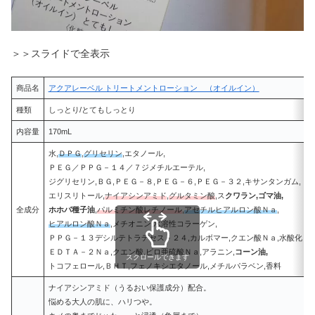
＞＞スライドで全表示
商品名
アクアレーベル トリートメントローション （オイルイン）
種類
しっとり/とてもしっとり
内容量
170mL
水,
ＤＰＧ
,
グリセリン
,エタノール,
ＰＥＧ／ＰＰＧ－１４／７ジメチルエーテル,
ジグリセリン,ＢＧ,ＰＥＧ－８,ＰＥＧ－６,ＰＥＧ－３２,キサンタンガム,
エリスリトール,
ナイアシンアミド
,
グルタミン酸
,ス
クワラン,ゴマ油,
全成分
ホホバ種子油
,
パルミチン酸レチノール
,
アセチルヒアルロン酸Ｎａ
,
ヒアルロン酸Ｎａ
,メチオニン,水溶性コラーゲン,
ＰＰＧ－１３デシルテトラデセス－２４,カルボマー,クエン酸Ｎａ,水酸化Ｋ,
ＥＤＴＡ－２Ｎａ,クエン酸,ピロ亜硫酸Ｎａ,アラニン,
コーン油,
スクロールできます
トコフェロール,ＢＨＴ,フェノキシエタノール,メチルパラベン,香料
ナイアシンアミド（うるおい保護成分）配合。
悩める大人の肌に、ハリつや。