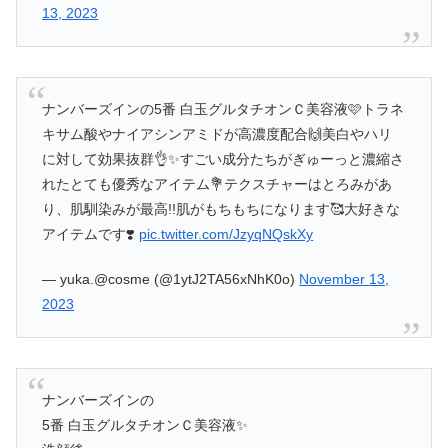
13, 2023
ナンバーズインの5番 白玉グルタチオンＣ美容液🩷トラネ
キサム酸やナイアシンアミドが高濃度配合🙌美白やハリ
に対して効果抜群👌✨すごい成分たちがぎゅーっと濃縮さ
れたとても優秀なアイテム💐テクスチャーはとろみがあ
り、肌馴染みが最高!!肌がもちもちになります🥰大好きな
アイテムです❣️
pic.twitter.com/JzyqNQskXy
— yuka.@cosme (@1ytJ2TA56xNhK0o)
November 13,
2023
ナンバーズインの
5番 白玉グルタチオンＣ美容液✨