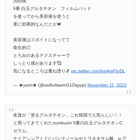
洗顔後、
5番 白玉グルタチオン フィルムパッド
を使ってから美容液を使うと
更に効果的なんだとか💓
美容液はスポイトになってて
衛生的◎
とろみのあるテクスチャーで
しっとり感があります🥰
気になるところは重ね塗り🎵
pic.twitter.com/lupAmFtoDL
— ★yumi★ (@vw9oAaemG1Oqyyp)
November 11, 2023
友達が「塗るグルタチオン」これ韓国で人気らしい！！
と買ってきてくれたnumbuzin 5番の白玉グルタチオンC
セラム。
ナイアシンアミドにパンテノールやトラネキサム酸、α-ア