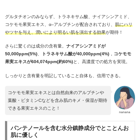
グルタチオンのみならず、トラネキサム酸、ナイアシンアミド、
コケモモ果実エキス、α–アルブチンが配合されており、
肌にハリ
やツヤを与え、潤いにより明るい肌を演出する効果
が期待！
さらに驚くのは成分の含有量。
ナイアシンアミドが
50,000ppm(5%)
、
トラネキサム酸が40,000ppm(4%)
，
コケモモ
果実エキスが604,074ppm(約60%)
と、高濃度での処方を実現。
しっかりと含有量を明記していること自体も、信用できる。
コケモモ果実エキスとは自然由来のアルブチンや
葉酸・ビタミンCなどを含み肌のキメ・保湿が期待
できる果実エキスのこと！
nanana
パンテノールを含む水分鎮静成分でとことんお
肌に優しく