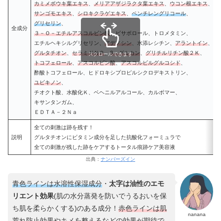
カミメボウキ葉エキス
、
メリアアザジラクタ葉エキス
、
ウコン根エキス
、
サンゴモエキス
、
シロキクラゲエキス
、
ペンチレングリコール
、
グリセリン
、
全成分
３－Ｏ－エチルアスコルビン酸
、ビサボロール、トロメタミン、
エチルヘキシルグリセリン、
アデノシン
、水添レシチン、
アラントイン
、
グルタチオン
、
セラミドＮＰ
、
β－グルカン
、
グリチルリチン酸２Ｋ
、
スクロールできます
トコフェロール
、
アスコルビン酸
、
アスコルビルグルコシド
、
酢酸トコフェロール、ヒドロキシプロピルシクロデキストリン、
ユビキノン
、
チオクト酸、水酸化Ｋ、ベヘニルアルコール、カルボマー、
キサンタンガム、
ＥＤＴＡ－２Ｎａ
全ての刺激は跡を残す！
説明
グルタチオンにビタミン成分を足した抗酸化フォーミュラで
全ての刺激が残した跡をケアするトータル痕跡ケア美容液
出典：
ナンバーズイン
青色ラインは水溶性保湿成分
・
太字は油性のエモ
リエント効果
(肌の水分蒸発を防いでうるおいを保
ち肌を柔らかくする)のある成分！
赤色ラインは
肌
nanana
荒れ防止効果や
キメ
を
整える
などの
効果
が
期待で