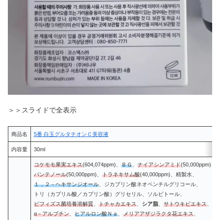
＞＞スライドで全表示
商品名
5番 白玉グルタチオンＣ美容液
内容量
30ml
コケモモ果実エキス
(604,074ppm)、
ＢＧ
、
ナイアシンアミド
(50,000ppm)、
パンテノール
(50,000ppm)、
トラネキサム酸
(40,000ppm)、精製水、
１，２－ヘキサンジオール
、ジカプリン酸ネオペンチルグリコール、
トリ（カプリル酸／カプリン酸）グリセリル、ソルビトール、
ビフィズス菌培養溶解質
、
トチャカエキス
、
シア脂
、
サトウキビエキス
、
α－アルブチン
、
ヒアルロン酸Ｎａ
、
メリアアザジラクタ花エキス
、