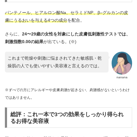
パンテノール、ヒアルロン酸Na、セラミドNP、β–グルカンの皮
膚にうるおいを与える4つの成分
を配合。
さらに、
24〜29歳の女性を対象にした皮膚低刺激性テストでは、
刺激指数0.00の結果
が出ている。(※)
これまで乾燥や刺激に悩まされてきた敏感肌・乾
燥肌の人でも使いやすい美容液と言えるのでは。
nanana
※
すべて
の方にアレルギーや皮膚
刺激
が起き
ない
、
刺激
感が
ない
というわけ
ではありません。
総評：これ一本で3つの効果をしっかり得られ
るお得な美容液