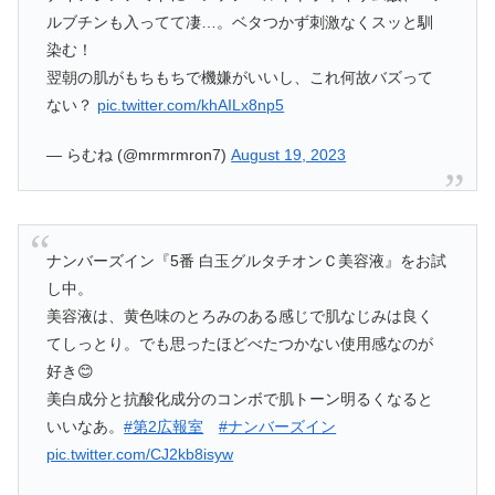
ルブチンも入ってて凄…。ベタつかず刺激なくスッと馴
染む！
翌朝の肌がもちもちで機嫌がいいし、これ何故バズって
ない？
pic.twitter.com/khAILx8np5
— らむね (@mrmrmron7)
August 19, 2023
ナンバーズイン『5番 白玉グルタチオンＣ美容液』をお試
し中。
美容液は、黄色味のとろみのある感じで肌なじみは良く
てしっとり。でも思ったほどべたつかない使用感なのが
好き😊
美白成分と抗酸化成分のコンボで肌トーン明るくなると
いいなあ。
#第2広報室
#ナンバーズイン
pic.twitter.com/CJ2kb8isyw