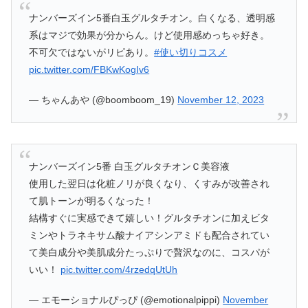
ナンバーズイン5番白玉グルタチオン。白くなる、透明感
系はマジで効果が分からん。けど使用感めっちゃ好き。
不可欠ではないがリピあり。
#使い切りコスメ
pic.twitter.com/FBKwKogIv6
— ちゃんあや (@boomboom_19)
November 12, 2023
ナンバーズイン5番 白玉グルタチオンＣ美容液
使用した翌日は化粧ノリが良くなり、くすみが改善され
て肌トーンが明るくなった！
結構すぐに実感できて嬉しい！グルタチオンに加えビタ
ミンやトラネキサム酸ナイアシンアミドも配合されてい
て美白成分や美肌成分たっぷりで贅沢なのに、コスパが
いい！
pic.twitter.com/4rzedqUtUh
— エモーショナルぴっぴ (@emotionalpippi)
November