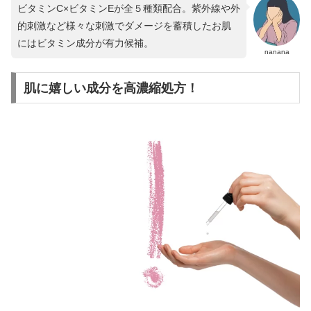
ビタミンC×ビタミンEが全５種類配合。紫外線や外
的刺激など様々な刺激でダメージを蓄積したお肌
にはビタミン成分が有力候補。
nanana
肌に嬉しい成分を高濃縮処方！