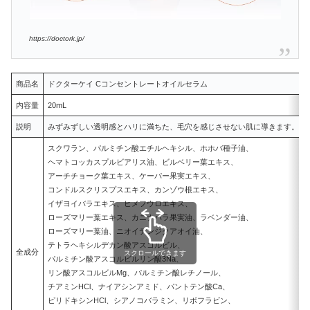
https://doctork.jp/
商品名
ドクターケイ Cコンセントレートオイルセラム
内容量
20mL
説明
みずみずしい透明感とハリに満ちた、毛穴を感じさせない肌に導きます。
スクワラン、パルミチン酸エチルヘキシル、ホホバ種子油、
ヘマトコッカスプルビアリス油、ビルベリー葉エキス、
アーチチョーク葉エキス、ケーパー果実エキス、
コンドルスクリスプスエキス、カンゾウ根エキス、
イザヨイバラエキス、ヒメフウロエキス、
ローズマリー葉エキス、カニナバラ果実油、ラベンダー油、
ローズマリー葉油、ニオイテンジクアオイ油、
テトラヘキシルデカン酸アスコルビル、
全成分
スクロールできます
パルミチン酸アスコルビルリン酸3Na、
リン酸アスコルビルMg、パルミチン酸レチノール、
チアミンHCl、ナイアシンアミド、パントテン酸Ca、
ピリドキシンHCl、シアノコバラミン、リボフラビン、