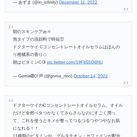
— あずま (@in_infinity)
December 11, 2022
朝のスキンケア🧺🔆
泡タイプの洗顔料で時短⏰
ドクターケイ Cコンセントレートオイルセラムはほんの
り柑橘系の香り🍊
朝はビタミンC🍋
pic.twitter.com/19Fb55QdHU
— Goma🪺🕊‎💭 (@goma_rino)
October 14, 2022
ドクターケイのCコンセントレートオイルセラム。オイル
だけど全然ベタつかなくてさらさらなのにすごく潤っ
て、これを使うとキメが整ってつるつるつやつやなお肌
になれる！！
11種類のビタミンや、グルタチオン・カフェインが配合