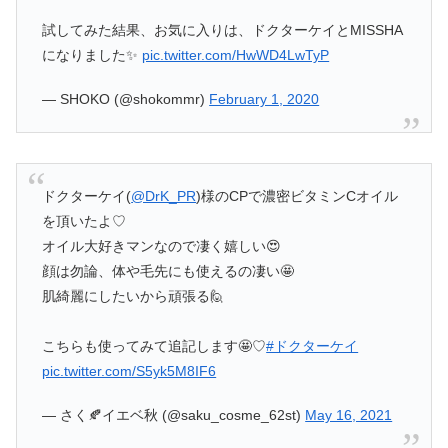
試してみた結果、お気に入りは、ドクターケイとMISSHA
になりました✨
pic.twitter.com/HwWD4LwTyP
— SHOKO (@shokommr)
February 1, 2020
ドクターケイ(
@DrK_PR
)様のCPで濃密ビタミンCオイル
を頂いたよ♡
オイル大好きマンなので凄く嬉しい😍
顔は勿論、体や毛先にも使えるの凄い🤩
肌綺麗にしたいから頑張る🙋
こちらも使ってみて追記します🤩♡
#ドクターケイ
pic.twitter.com/S5yk5M8IF6
— さく🍂イエベ秋 (@saku_cosme_62st)
May 16, 2021