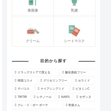
美容液
乳液
クリーム
シートマスク
目的から探す
ドラッグストアで買える
酸化亜鉛フリー
韓国コスメ
グリセリンフリー
セラミド
デパコス
ナイアシンアミド
ビタミンC
TIRTIR
レチノール
NARS
セザンヌ
クレ・ド・ポー ボーテ
乾燥さん