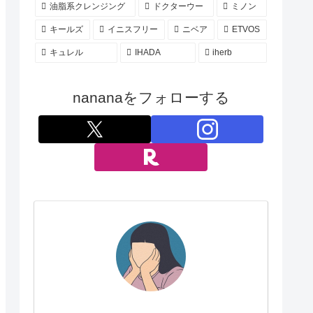
油脂系クレンジング
ドクターウー
ミノン
キールズ
イニスフリー
ニベア
ETVOS
キュレル
IHADA
iherb
nananaをフォローする