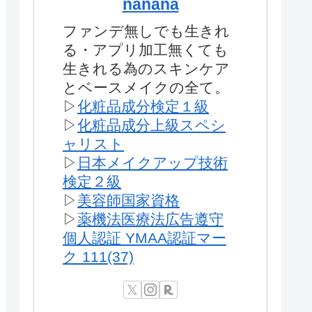
nanana
ファンデ無しでも生きれ
る・アプリ加工無くても
生きれる為のスキンケア
とベースメイクの全て。
▷
化粧品成分検定１級
▷
化粧品成分上級スペシ
ャリスト
▷
日本メイクアップ技術
検定２級
▷
美容師国家資格
▷
薬機法医療法広告遵守
個人認証 YMAA認証マー
ク 111(37)