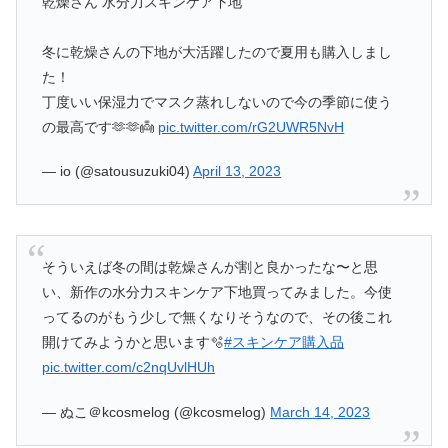
乾燥さん 水分力スキンケア下地
冬に乾燥さんの下地が大活躍したので夏用も購入しまし
た！
丁度いい保湿力でマスク蒸れしないので今の季節に使う
の最高です🫶🫶👼
pic.twitter.com/rG2UWR5NvH
— io (@satousuzuki04)
April 13, 2023
そういえば冬の間は乾燥さんが割と良かったな〜と思
い、新作の水分力スキンケア下地買ってみました。今使
ってるのがもう少しで無くなりそうなので、その後これ
開けてみようかと思います🫧
#スキンケア購入品
pic.twitter.com/c2nqUvlHUh
— ぬこ＠kcosmelog (@kcosmelog)
March 14, 2023