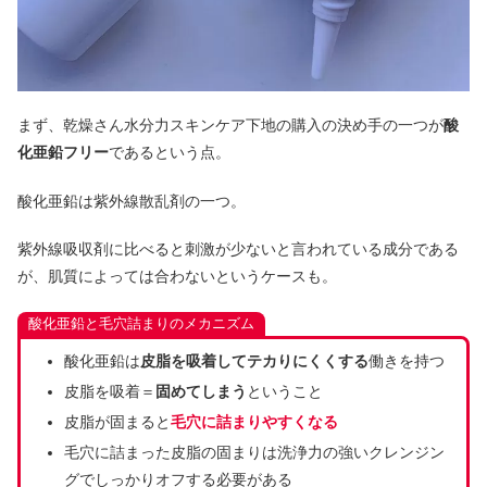
まず、乾燥さん水分力スキンケア下地の購入の決め手の一つが
酸
化亜鉛フリー
であるという点。
酸化亜鉛は紫外線散乱剤の一つ。
紫外線吸収剤に比べると刺激が少ないと言われている成分である
が、肌質によっては合わないというケースも。
酸化亜鉛と毛穴詰まりのメカニズム
酸化亜鉛は
皮脂を吸着してテカりにくくする
働きを持つ
皮脂を吸着＝
固めてしまう
ということ
皮脂が固まると
毛穴に詰まりやすくなる
毛穴に詰まった皮脂の固まりは洗浄力の強いクレンジン
グでしっかりオフする必要がある