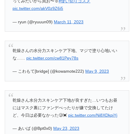
ってみたいから買お〜☺️
#使い切りコスメ
pic.twitter.com/akV0z9Z6i5
— ryun (@ryuuun09)
March 11, 2023
乾燥さんの水分力スキンケア下地、マジで塗り心地いい
な……
pic.twitter.com/cw81Pey78s
— こわもて[bridge] (@kowamote222)
May 9, 2023
乾燥さん水分力スキンケア下地が良すぎた…いつもお昼
にはマスク裏にファンデべったりが嫌で交換してたけ
ど、今日は必要なかった🥲💓
pic.twitter.com/Ni8XDkpiYj
— あいば (@Bpt0x0)
May 23, 2023