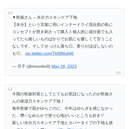
▼乾燥さん – 水分力スキンケア下地
【水分】という言葉に弱いインナードライ混合肌の私に
コンセプトが突き刺さって購入💧個人的に成分面でも入
ってたら嬉しいものばかりでお肌にも優しくて言うこと
なしです。そしてせっけん落ち◎。香りがほぼしないの
も◎。
pic.twitter.com/TbNfMubjt5
— 月子 (@moonko0)
May 28, 2023
今期の乾燥対策としてとてもお世話になったのが乾燥さ
んの保湿力スキンケア下地！
毎年乾燥で肌がゆらぐのに、今年はゆらぎを感じなかっ
た…😳✨なめらかで塗り心地がいいところも好き🤍
新しい水分力スキンケア下地とカバータイプの下地も使