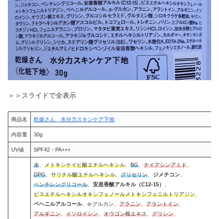
＞＞スライドで全表示
商品名
乾燥さん 水分力スキンケア下地
内容量
30g
UV値
SPF42・PA+++
水
、
メトキシケイヒ酸エチルヘキシル
、
BG
、
ナイアシンアミド
、
DPG
、
サリチル酸エチルヘキシル
、
グリセリン
、
ジメチコン
、
ペンチレングリコール
、
安息香酸アルキル（C12-15）
、
ビスエチルヘキシルオキシフェノールメトキシフェニルトリアジン
、
ベヘニルアルコール
、α-グルカン、
アラニン
、
アラントイン
、
アルギニン
、
イソロイシン
、
オウゴン根エキス
、
グリシン
、