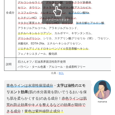
グルコシルセラミド
、
グルタミン酸
、
シロキクラゲ多糖体
、
セリン
、
タウリン
、
テトラヘキシルデカン酸アスコルビル
、
全成分
トコフェロール
、
トレオニン
、
バリン
、
ヒアルロン酸Na
、
ヒスチジンHCl
、
フェニルアラニン
、
プロリン
、
スクロールできます
マタタビ果実エキス
、
リシンHCl
、
ロイシン
、
加水分解ヒアルロン酸
、
アラキジルアルコール、アラキジルグルコシド、
エチルヘキシルトリアゾン
、カルボマー、キサンタンガム、
グリシルグリシン
、シリカ、ステアリン酸グリセリル（SE）、ワセリン、
水酸化K、EDTA-2Na、エチルヘキシルグリセリン、
ジエチルアミノヒドロキシベンゾイル安息香酸ヘキシル
、
フェノキシエタノール、酸化鉄
石けんオフ／石油系界面活性剤不使用
説明
パラベン・タール色素・アルコール・合成香料フリー
出典：
BCL
青色ラインは水溶性保湿成分
・
太字は油性のエモ
リエント効果
(肌の水分蒸発を防いでうるおいを保
ち肌を柔らかくする)のある成分！
赤色ラインは肌
nanana
荒れ防止効果やキメを整えるなどの効果が期待で
きる成分
！
黄色は紫外線防止成分！