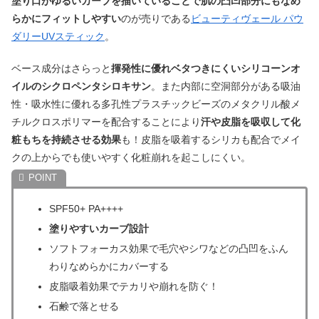
塗り口がゆるいカーブを描いていることで肌の凸凹部分にもなめ
らかにフィットしやすい
のが売りである
ビューティヴェール パウ
ダリーUVスティック
。
ベース成分はさらっと
揮発性に優れベタつきにくいシリコーンオ
イルのシクロペンタシロキサン
。また内部に空洞部分がある吸油
性・吸水性に優れる多孔性プラスチックビーズのメタクリル酸メ
チルクロスポリマーを配合することにより
汗や皮脂を吸収して化
粧もちを持続させる効果
も！皮脂を吸着するシリカも配合でメイ
クの上からでも使いやすく化粧崩れを起こしにくい。
SPF50+ PA++++
塗りやすいカーブ設計
ソフトフォーカス効果で毛穴やシワなどの凸凹をふん
わりなめらかにカバーする
皮脂吸着効果でテカリや崩れを防ぐ！
石鹸で落とせる