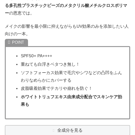
る多孔性プラスチックビーズのメタクリル酸メチルクロスポリマ
ー
の恩恵では。
メイクの影響を最小限に抑えながらもUV効果のみを添加したい人
向けの一本。
SPF50+ PA++++
重ねても白浮きベタつき無し！
ソフトフォーカス効果で毛穴やシワなどの凸凹をふん
わりなめらかにカバーする
皮脂吸着効果でテカリや崩れを防ぐ！
ホワイトトリュフエキス由来成分配合でスキンケア効
果も
全成分を見る