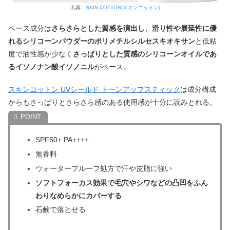
出典：
SKIN COTTON(スキンコットン)
ベース成分は
さらさらとした質感を演出し、滑り性や展延性に優
れるシリコーンパウダーのポリメチルシルセスキオキサン
と低粘
度で油性感が少なく
さっぱりとした質感のシリコーンオイルであ
るイソノナン酸イソノニル
がベース。
スキンコットン UVシールド トーンアップスティック
は成分構成
からもさっぱりとさらさら感のある使用感が十分に読みとれる。
SPF50+ PA++++
無香料
ウォータープルーフ処方で汗や皮脂に強い
ソフトフォーカス効果で毛穴やシワなどの凸凹をふん
わりなめらかにカバーする
石鹸で落とせる