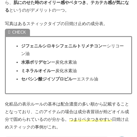
ら、
肌にのせた時のオイリー感やベタつき、テカテカ感が気にな
る
というのがデメリットの一つ。
写真はあるスティックタイプの日焼け止めの成分表。
ジフェニルシロキシフェニルトリメチコン
ーシリコー
ン油
水添ポリデセン
ー炭化水素油
ミネラルオイル
ー炭化水素油
セバシン酸ジイソプロピル
ーエステル油
化粧品の表示ルールの基本は配合濃度の多い順から記載すること
となっており、このアイテムの場合は成分表冒頭が殆どオイル成
分で固められているのが分かる。
つまりベタつきやすい
日焼け止
めスティックの事例がこれ。