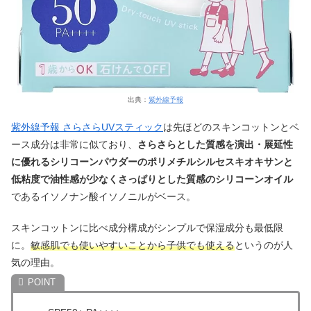
出典：
紫外線予報
紫外線予報 さらさらUVスティック
は先ほどのスキンコットンとベ
ース成分は非常に似ており、
さらさらとした質感を演出・展延性
に優れるシリコーンパウダーのポリメチルシルセスキオキサンと
低粘度で油性感が少なくさっぱりとした質感のシリコーンオイル
であるイソノナン酸イソノニルがベース。
スキンコットンに比べ成分構成がシンプルで保湿成分も最低限
に。
敏感肌でも使いやすいことから子供でも使える
というのが人
気の理由。