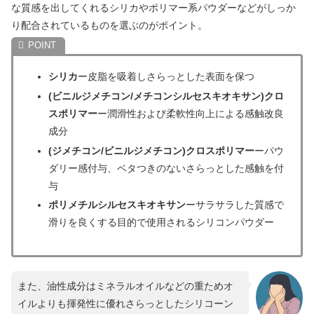
な質感を出してくれるシリカやポリマー系パウダーなどがしっか
り配合されているものを選ぶのがポイント。
シリカ
ー皮脂を吸着しさらっとした表面を保つ
(ビニルジメチコン/メチコンシルセスキオキサン)クロ
スポリマー
ー潤滑性および柔軟性向上による感触改良
成分
(ジメチコン/ビニルジメチコン)クロスポリマー
ーパウ
ダリー感付与、ベタつきのないさらっとした感触を付
与
ポリメチルシルセスキオキサン
ーサラサラした質感で
滑りを良くする目的で使用されるシリコンパウダー
また、油性成分はミネラルオイルなどの重ためオ
イルよりも揮発性に優れさらっとしたシリコーン