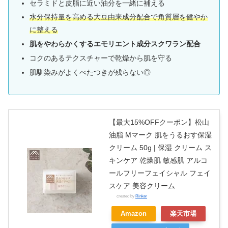
セラミドと皮脂に近い油分を一緒に補える
水分保持量を高める大豆由来成分配合で角質層を健やか
に整える
肌をやわらかくするエモリエント成分スクワラン配合
コクのあるテクスチャーで乾燥から肌を守る
肌馴染みがよくべたつきが残らない◎
【最大15%OFFクーポン】松山
油脂 Mマーク 肌をうるおす保湿
クリーム 50g | 保湿 クリーム ス
キンケア 乾燥肌 敏感肌 アルコ
ールフリーフェイシャル フェイ
スケア 美容クリーム
created by
Rinker
Amazon
楽天市場