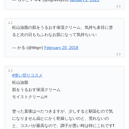
松山油脂の肌をうるおす保湿クリーム、気持ち多目に塗
ると次の日もちふわなお肌になって気持ちいい
— かる (@ttttgrr)
February 20, 2018
#使い切りコスメ
松山油脂
肌をうるおす保湿クリーム
モイストクリームH
塗った直後はべたつきますが、少しすると馴染むので気
になりません🤗とにかく乾燥しないのと、荒れないの
と、コスパが最高なので、調子が悪い時は特にこれです❗️