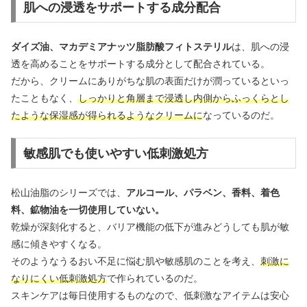
肌への浸透をサポートする成分配合
ダイズ油、マカデミアナッツ脂肪酸フィトステリル
は、肌への浸
透を高めることをサポートする成分として配合されている。
だから、クリームにありがちな肌の表面だけが潤っているといっ
たこともなく、
しっかりと角層まで浸透し内側からふっくらとし
たような保湿感が得られるようなクリームに
なっているのだ。
敏感肌でも使いやすい低刺激処方
松山油脂のシリーズでは、
アルコール、パラベン、香料、着色
料、鉱物油を一切使用していない。
乾燥が深刻化すると、バリア機能の低下が進みどうしても肌が敏
感に傾きやすくなる。
そのようなうるおい不足に悩む肌や敏感肌のことを考え、
刺激に
なりにくい低刺激処方
で作られているのだ。
スキンケアは毎日使用するものなので、低刺激なアイテムは安心