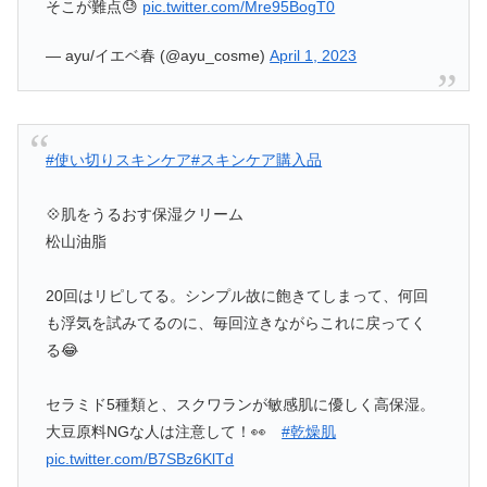
そこが難点😓
pic.twitter.com/Mre95BogT0
— ayu/イエベ春 (@ayu_cosme)
April 1, 2023
#使い切りスキンケア
#スキンケア購入品
💠肌をうるおす保湿クリーム
松山油脂
20回はリピしてる。シンプル故に飽きてしまって、何回
も浮気を試みてるのに、毎回泣きながらこれに戻ってく
る😂
セラミド5種類と、スクワランが敏感肌に優しく高保湿。
大豆原料NGな人は注意して！👀
#乾燥肌
pic.twitter.com/B7SBz6KlTd