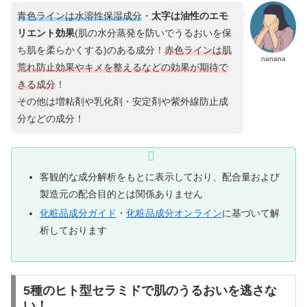
青色ラインは水溶性保湿成分
・
太字は油性のエモ
リエント効果
(肌の水分蒸発を防いでうるおいを保
ち肌を柔らかくする)のある成分！
赤色ラインは
肌
nanana
荒れ防止効果や
キメ
を
整える
などの
効果
が
期待で
きる
成分
！
その他は増粘剤や乳化剤・安定剤や紫外線防止成
分などの成分！
客観的な成分解析をもとに表示しており、配合量および
製造元の配合目的とは関係ありません
化粧品成分ガイド
・
化粧品成分オンライン
に基づいて解
析しております
5種のヒト型セラミドで肌のうるおいを逃さな
い！