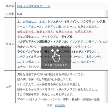
商品名
肌をうるおす保湿クリーム
内容量
50g
水、
グリセリン
、
ＢＧ
、
トリエチルヘキサノイン、スクワラン、シア脂、
ベへニルアルコール、ステアリン酸スクロース、
セラミドＥＯＰ
、
セラミドＮＧ
、
セラミドＮＰ
、
セラミドＡＧ
、
セラミドＡＰ
、
ダイズ種子エキス
、ナットウガム、
ダイズ油
、
マカデミアナッツ脂肪酸フィトステリル、
イソステアリン酸イソプロピル、
全成分
カルナウバロウ
、ペンタステアリン酸ポリグリセリル-１０、
ラウロイルグルタミン酸ジ（フィトステリル/オクチルドデシル）
、
ステアロイルラクチレートＮａ、フィトステロールズ、水添レシチン、
ニンジン根エキス、トコフェロール、アルギニン、カルボマー、
スクロールできます
エチルヘキシルグリセリン
濃厚な質感で肌の潤いを持続させる保湿クリームです。
肌の潤いを保つのは5種類のヒト型セラミド。
それに加えて、水分保持量を高める大豆由来成分と、
説明
肌をやわらかく保つエモリエント成分スクワランを配合しました。
水分の蒸散を防ぎ、肌をしっとりと保ちます。
アルコール(エタノール)・パラベン・香料・着色料・鉱物油不使用。
出典：
松山油脂