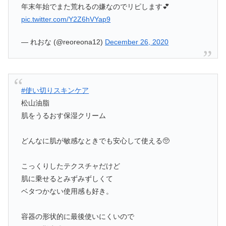
年末年始でまた荒れるの嫌なのでリピします💕
pic.twitter.com/Y2Z6hVYap9
— れおな (@reoreona12)
December 26, 2020
#使い切りスキンケア
松山油脂
肌をうるおす保湿クリーム
どんなに肌が敏感なときでも安心して使える🥺
こっくりしたテクスチャだけど
肌に乗せるとみずみずしくて
ベタつかない使用感も好き。
容器の形状的に最後使いにくいので