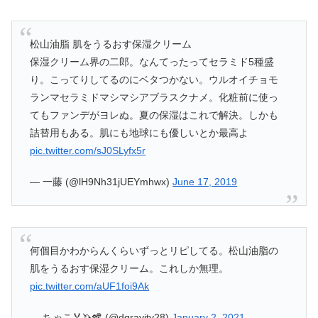
松山油脂 肌をうるおす保湿クリーム
保湿クリーム界の二郎。なんてったってセラミド5種盛
り。こってりしてるのにベタつかない。ウルオイチョモ
ランマセラミドマシマシアブラスクナメ。化粧前に使っ
てもファンデがヨレぬ。夏の保湿はこれで解決。しかも
詰替用もある。肌にも地球にも優しいとか最高よ
pic.twitter.com/sJ0SLyfx5r
— 一藤 (@lH9Nh31jUEYmhwx)
June 17, 2019
何個目かわからんくらいずっとリピしてる。松山油脂の
肌をうるおす保湿クリーム。これしか無理。
pic.twitter.com/aUF1foi9Ak
— ちゃこ🏅🦄🪇 (@dgravity28)
January 2, 2021